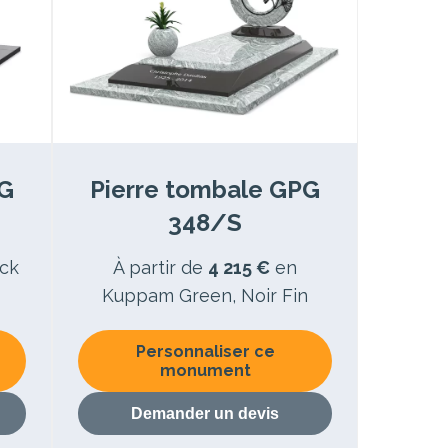
PG
Pierre tombale GPG
348/S
ck
À partir de
4 215 €
en
Kuppam Green, Noir Fin
Personnaliser ce
monument
Demander un devis