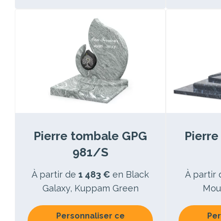
Pierre tombale GPG
Pierr
981/S
À partir de
1 483 €
en Black
À partir
Galaxy, Kuppam Green
Moun
Personnaliser ce
Per