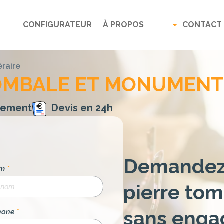
CONFIGURATEUR
À PROPOS
CONTACT
raire
TOMBALE ET MONUMENT
gement
Devis en 24h
Demandez 
om
*
pierre tom
sans enga
hone
*