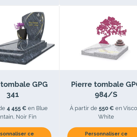
e tombale GPG
Pierre tombale G
341
984/S
 de
4 455 €
en Blue
À partir de
550 €
en Visco
tain, Noir Fin
White
sonnaliser ce
Personnaliser ce