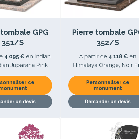
e tombale GPG
Pierre tombale G
351/S
352/S
de
4 095 €
en Indian
À partir de
4 118 €
en
dian Juparana Pink
Himalaya Orange, Noir F
sonnaliser ce
Personnaliser ce
monument
monument
ander un devis
Demander un devis