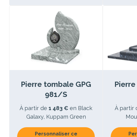
Pierre tombale GPG
Pierr
981/S
À partir de
1 483 €
en Black
À partir
Galaxy, Kuppam Green
Moun
Personnaliser ce
Per