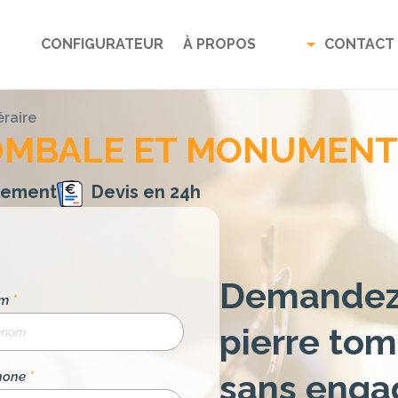
CONFIGURATEUR
À PROPOS
CONTACT
raire
TOMBALE ET MONUMENT
gement
Devis en 24h
Demandez 
om
*
pierre tom
sans enga
hone
*