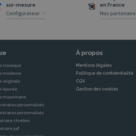
sur-mesure
en France
Configurateur
Nos partenaire
ue
À propos
Mentions légales
e classique
Politique de confidentialité
le moderne
CGV
e originale
Gestion des cookies
le épurée
le musulmane
néraires personnalisés
néraires personnalisés
éraire chrétien
raire juif