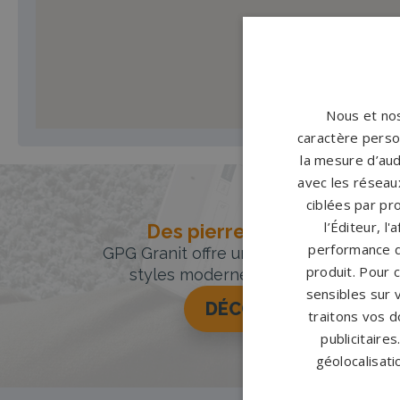
Nous et nos
caractère person
la mesure d’aud
avec les réseaux
ciblées par pro
l’Éditeur, l
Des pierres tombales uniqu
performance d
GPG Granit offre un large choix de pie
produit. Pour 
styles modernes, classiques ou orig
sensibles sur 
DÉCOUVREZ NOTRE 
traitons vos d
publicitaire
géolocalisati