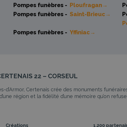
Pompes funèbres -
Ploufragan→
P
Pompes funèbres -
Saint-Brieuc→
P
P
Pompes funèbres -
Yffiniac→
 CERTENAIS 22 – CORSEUL
es-d’Armor, Certenais crée des monuments funéraires 
’une région et la fidélité d’une mémoire qu’on refuse d
Créations
1.200 partenai