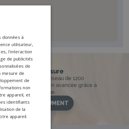
os données à
ence utilisateur,
s, l'interaction
age de publicités
ersonnalisées de
nement sur-mesure
 la mesure de
sur mesure et un réseau de 1200
veloppement de
ance. Personnalisation avancée grâce à
nformations non
figurateur 3D en ligne.
re appareil, et
es identifiants
ISEZ VOTRE MONUMENT
isation de la
otre appareil.