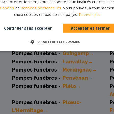
r 'Accepter et fermer', vous consentez aux finalités ci-dessus
 Cookies
et
Données personnelles
. Vous pouvez, à tout momen
 et marbriers partenaires 
choix cookies en bas de nos pages.
En savoir plus
Continuer sans accepter
Accepter et fermer
Pompes funèbres -
Broons→
P
PARAMÉTRER LES COOKIES
Pompes funèbres -
Erquy→
P
Pompes funèbres -
Guingamp→
P
Pompes funèbres -
Lanvallay→
P
Pompes funèbres -
Merdrignac→
P
Pompes funèbres -
Penvénan→
P
Pompes funèbres -
Plélo→
P
A
Pompes funèbres -
Plœuc-
P
L'Hermitage→
F