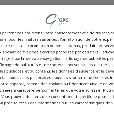
 partenaires sollicitons votre consentement afin de traiter v
nel pour les finalités suivantes : l’amélioration de votre expéri
ience du site, la promotion de nos contenus, produits et service
 sociaux et avec des services proposés par des tiers, l’affich
filage à partir de votre navigation, l'affichage de publicités p
Accompag
'affichage de publicités et de contenus personnalisés de Tiers,
es et originales
Un accompagnement 
es publicités et du contenu, les données d’audience et le dé
rres tombales en granit de
partenaires partout en Fr
cela, nous et nos partenaires pouvons stocker et utiliser des i
inales à personnaliser.
notre con
votre appareil, comme des cookies ou l'identifiant unique de vot
CATALOGUE
onnées à caractère personnel telles que votre adresse IP ou d
PERSONNAL
s. Vous pouvez donner votre consentement spécifique pour l’util
on précise et/ou des informations sur les caractéristiques de v