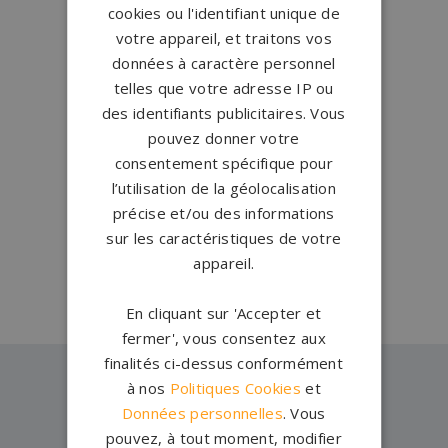
cookies ou l'identifiant unique de
votre appareil, et traitons vos
données à caractère personnel
Conception française
telles que votre adresse IP ou
des identifiants publicitaires. Vous
Tous nos monuments funéraires
pouvez donner votre
sont dessinés et conçus en
consentement spécifique pour
France par notre équipe de
designers basée à Rennes.
l’utilisation de la géolocalisation
précise et/ou des informations
sur les caractéristiques de votre
appareil.
En cliquant sur 'Accepter et
fermer', vous consentez aux
finalités ci-dessus conformément
à nos
Politiques Cookies
et
Données personnelles
. Vous
Découvrez nos
pouvez, à tout moment, modifier