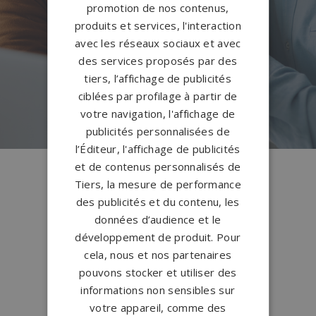
Un de nos conseillers
promotion de nos contenus,
prendra contact avec vous
produits et services, l'interaction
dans les plus brefs délais.
avec les réseaux sociaux et avec
des services proposés par des
tiers, l’affichage de publicités
ciblées par profilage à partir de
votre navigation, l'affichage de
publicités personnalisées de
l’Éditeur, l'affichage de publicités
et de contenus personnalisés de
Tiers, la mesure de performance
Les avantages de
des publicités et du contenu, les
nos services
données d’audience et le
développement de produit. Pour
cela, nous et nos partenaires
pouvons stocker et utiliser des
informations non sensibles sur
votre appareil, comme des