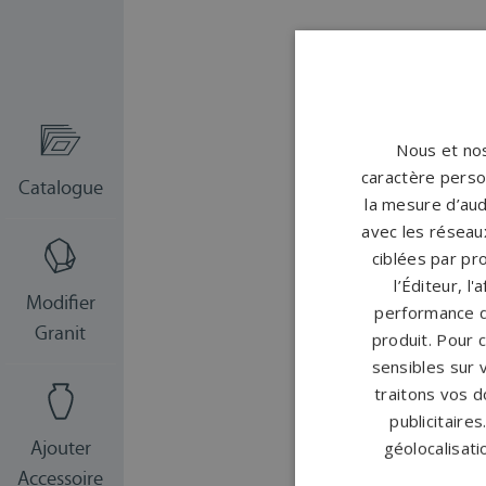
Nous et nos
caractère person
la mesure d’aud
avec les réseaux
ciblées par pro
l’Éditeur, l
performance d
produit. Pour 
sensibles sur 
traitons vos d
publicitaire
géolocalisati