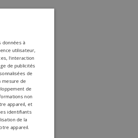
os données à
ence utilisateur,
s, l'interaction
age de publicités
ersonnalisées de
 la mesure de
veloppement de
nformations non
re appareil, et
es identifiants
isation de la
otre appareil.