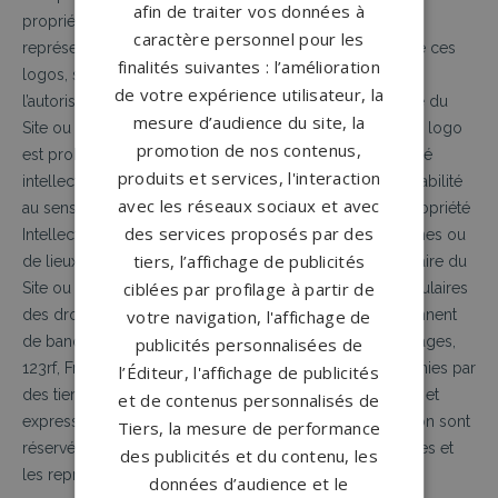
afin de traiter vos données à
propriété du Propriétaire du Site. Toute reproduction ou
caractère personnel pour les
représentation totale ou partielle de cette marque ou de ces
finalités suivantes : l’amélioration
logos, seules ou intégrées à d’autres éléments, sans
de votre expérience utilisateur, la
l’autorisation expresse écrite et préalable du
P
ropriétaire
du
mesure d’audience du site, la
Site
ou du tiers détenteur des droits sur la marque ou le logo
promotion de nos contenus,
est prohibée
. L’utilisateur qui ne respecte pas la propriété
produits et services, l'interaction
intellectuelle du Propriétaire du Site engage s
a responsabilité
avec les réseaux sociaux et avec
au sens des articles L.713-2 et L.713-3 du Code de la Propriété
des services proposés par des
Intellectuelle.
Les images ou photographies de personnes ou
tiers, l’affichage de publicités
de lieux figurant sur le site sont la propriété du Propriétaire du
ciblées par profilage à partir de
Site ou sont utilisées par ce dernier avec l’accord des titulaires
votre navigation, l'affichage de
des droits. Certaines images ou photos utilisées proviennent
de banques d’images libres de droits (Fotolia, Getty Images,
publicités personnalisées de
123rf,
Freepik
). L’utilisation de ces images ou photographies par
l’Éditeur, l'affichage de publicités
des tiers est interdite sans autorisation spécifique, écrite et
et de contenus personnalisés de
expresse du propriétaire. Tous les droits de reproduction sont
Tiers, la mesure de performance
réservés, y compris pour les documents téléchargeables et
des publicités et du contenu, les
les représentations des images et des photographies.
données d’audience et le