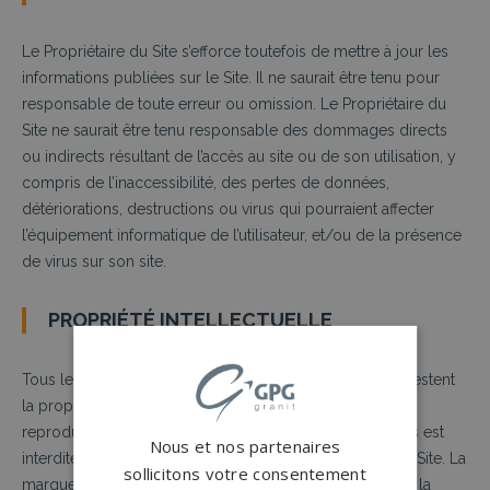
Le
Propriétaire du Site s’efforce
toutefois
de mettre à jour les
informations publiées sur le
S
ite
.
I
l ne saurait être tenu pour
responsable de toute erreur ou omission. Le Propriétaire du
Site ne saurait être tenu responsable des dommages directs
ou indirects
résultant
de l’accès au site ou de son utilisation, y
compris de l’inaccessibilité, des pertes de données,
détériorations, destructions ou virus qui pourraient affecter
l’équipement informatique de l’utilisateur, et/ou de la présence
de virus sur son site.
PROPRIÉTÉ INTELLECTUELLE
Tous les éléments du site
www.
g
pggranit.com
sont et restent
la propriété exclusive du Propriétaire du Site
.
T
oute
reproduction, modification, distribution de ces éléments est
Nous et nos partenaires
interdite sans l’accord préalable écrit
du Propriétaire du Site
. La
sollicitons votre consentement
marque GPG Granit et son logo figurant sur ce site sont la