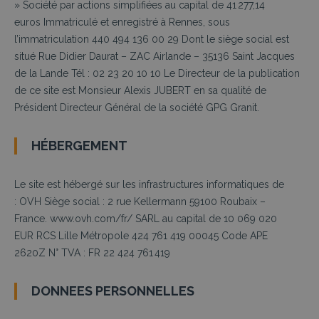
»
Société par actions simplifiées au capital de 41 277,14
euros
Immatriculé et enregistré à Rennes, sous
l’immatriculation 440 494 136 00 29
Dont le siège social est
situé Rue Didier Daurat – ZAC Airlande – 35136 Saint Jacques
de la Lande
Tél : 02 23 20 10 10
Le Directeur de la publication
de ce site est Monsieur Alexis JUBERT en sa qualité de
Président Directeur Général de la société GPG Granit.
HÉBERGEMENT
Le site est hébergé sur les infrastructures informatiques de
:
OVH
Siège social : 2 rue Kellermann 59100 Roubaix –
France.
www.ovh.com/fr/
SARL au capital de 10 069 020
EUR
RCS Lille Métropole 424 761 419 00045
Code APE
2620Z
N° TVA : FR 22 424 761 419
DONNEES PERSONNELLES