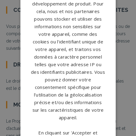
développement de produit. Pour
CONTENUS OU COMPORTEMENT ILLICITES
cela, nous et nos partenaires
pouvons stocker et utiliser des
informations non sensibles sur
Vous pouvez transmettre des signalements de contenus ou de
votre appareil, comme des
comportements illicites que vous auriez rencontrés au cours
cookies ou l'identifiant unique de
de votre utilisation de ce site en adressant un e-mail à l’adresse
suivante :
marketing@gpggranit.com
votre appareil, et traitons vos
données à caractère personnel
telles que votre adresse IP ou
DROIT APPLICABLE
des identifiants publicitaires. Vous
pouvez donner votre
Le droit applicable au présent site et à ses mentions légales
consentement spécifique pour
est le droit français.
l’utilisation de la géolocalisation
précise et/ou des informations
MODIFICATION DES CONDITIONS
sur les caractéristiques de votre
appareil.
Le Propriétaire du Site se réserve le droit de modifier ou
d’actualiser les présentes mentions légales à tout moment et
En cliquant sur 'Accepter et
sans information préalable des utilisateurs.