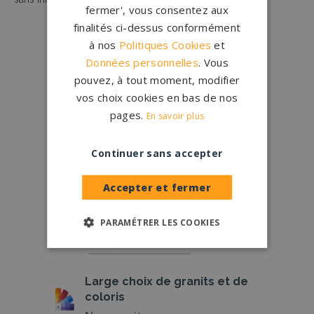
fermer', vous consentez aux
finalités ci-dessus conformément
à nos
Politiques Cookies
et
Données personnelles
. Vous
pouvez, à tout moment, modifier
vos choix cookies en bas de nos
Conception
française
pages.
En savoir plus
Qui sommes-nous ?
Continuer sans accepter
Créations
sur-mesure
Configurateur
Accepter et fermer
1.200 partenaires
en France
PARAMÉTRER LES COOKIES
Nos partenaires
Large choix de
granits et de
coloris