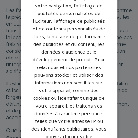
votre navigation, l'affichage de
Les frais d’obsèques englobent divers services, comme
publicités personnalisées de
la préparation de la cérémonie, l’achat d’un cercueil, les
l’Éditeur, l'affichage de publicités
émoluments du maître de cérémonie, les frais de
et de contenus personnalisés de
transport, et parfois même les coûts liés à l’achat ou à
Tiers, la mesure de performance
la location d’
une concession funéraire
. En moyenne, ces
des publicités et du contenu, les
frais varient entre 3 000 et 10 000 euros, une somme
considérable pour beaucoup de familles. L’allocation
données d’audience et le
obsèques, bien que ne couvrant pas toujours
développement de produit. Pour
l’intégralité de ces coûts, fournit un soutien financier
cela, nous et nos partenaires
significatif.
pouvons stocker et utiliser des
informations non sensibles sur
Il est important de noter que les conditions d’éligibilité
votre appareil, comme des
et les montants alloués peuvent varier en fonction de
l’organisme et des circonstances individuelles du
cookies ou l'identifiant unique de
défunt. Ainsi, il est conseillé de se renseigner en amont
votre appareil, et traitons vos
et de préparer les documents nécessaires pour
données à caractère personnel
accélérer le processus.
telles que votre adresse IP ou
des identifiants publicitaires. Vous
Quel est le rôle des héritiers dans le
pouvez donner votre