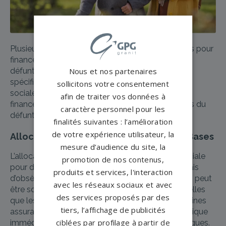
Plusieurs aides financières peuvent être sollicitées pour
financer un enterrement. La caisse de retraite du
Nous et nos partenaires
défunt, par exemple, peut offrir une allocation
spécifique. De plus, certaines assurances et aides
sollicitons votre consentement
sociales peuvent également contribuer au
afin de traiter vos données à
financement, selon les circonstances individuelles du
caractère personnel pour les
défunt et de sa famille.
finalités suivantes : l’amélioration
de votre expérience utilisateur, la
Allocation Obsèques : Comprendre les Bases
mesure d’audience du site, la
L’allocation obsèques est une aide financière cruciale
promotion de nos contenus,
pour de nombreuses familles confrontées aux frais
produits et services, l'interaction
d’obsèques. Cette allocation, souvent méconnue, peut
avec les réseaux sociaux et avec
être sollicitée auprès de différentes institutions, telles
des services proposés par des
que les caisses de retraite, les mutuelles ou certaines
tiers, l’affichage de publicités
assurances. Elle vise à alléger le fardeau économique
ciblées par profilage à partir de
immédiat que représente l’organisation des obsèques.