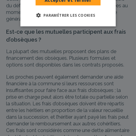
Accepter et fermer
du défunt. Sont éligibles toutes personnes salariées au
moment de leur décès et qui cotisaient au régime
PARAMÉTRER LES COOKIES
général de la sécurité sociale.
Est-ce que les mutuelles participent aux frais
d’obsèques ?
La plupart des mutuelles proposent des plans de
financement des obsèques. Plusieurs formules et
options sont disponibles dans les contrats proposés.
Les proches peuvent également demander une aide
financière à la commune si leurs ressources sont
insuffisantes pour faire face aux frais d’obsèques ; la
prise en charge peut alors être totale ou partielle selon
la situation. Les frais d’obsèques doivent être répartis
entre les héritiers en proportion de la valeur recueillie
dans la succession, et l’héritier ayant payé les frais peut
demander le remboursement aux autres cohéritiers.
Ces frais sont considérés comme une dette alimentaire