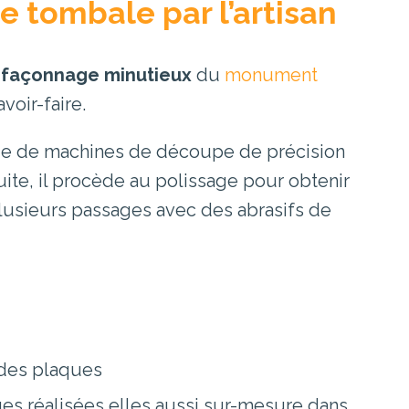
re tombale par l’artisan
e
façonnage minutieux
du
monument
avoir-faire.
aide de machines de découpe de précision
uite, il procède au polissage pour obtenir
 plusieurs passages avec des abrasifs de
 des plaques
s réalisées elles aussi sur-mesure dans