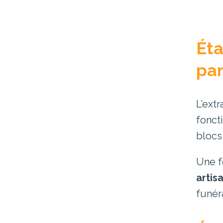
Éta
par
L’ext
fonct
blocs
Une f
artis
funéra