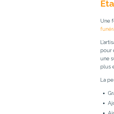
Éta
Une f
funér
L’art
pour 
une s
plus e
La per
Gr
Aj
Aj