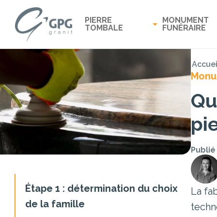
PIERRE
MONUMENT
TOMBALE
FUNÉRAIRE
Accuei
Monu
Qu
pi
Publié
Étape 1 : détermination du choix
La fab
de la famille
techn