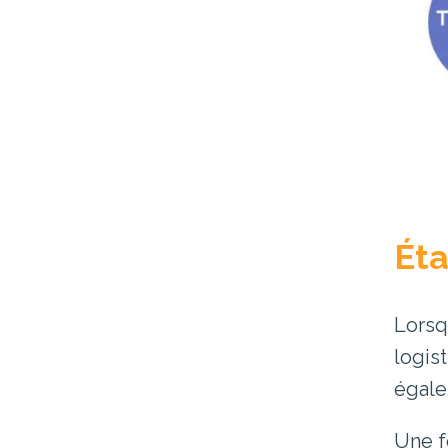
Éta
Lorsq
logis
égale
Une f