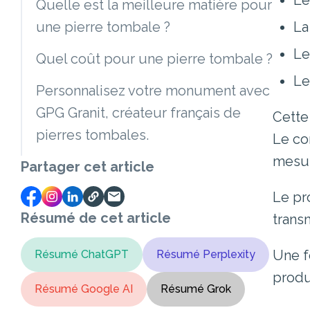
Le
Quelle est la meilleure matière pour
La
une pierre tombale ?
Le
Quel coût pour une pierre tombale ?
Le
Personnalisez votre monument avec
GPG Granit, créateur français de
Cette
pierres tombales.
Le co
mesur
Partager cet article
Le pro
Résumé de cet article
trans
Une f
Résumé ChatGPT
Résumé Perplexity
produ
Résumé Google AI
Résumé Grok