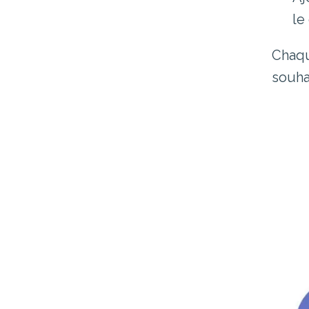
le
Chaqu
souha