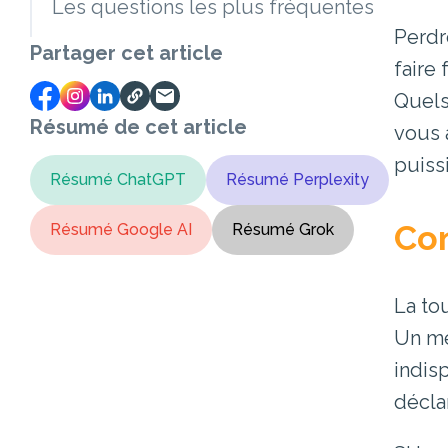
Les questions les plus fréquentes
Perdr
Partager cet article
faire
Quels
Résumé de cet article
vous 
puiss
Résumé ChatGPT
Résumé Perplexity
Con
Résumé Google AI
Résumé Grok
La to
Un mé
indis
décla