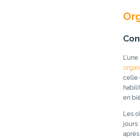
Org
Con
L’une
organ
celle
habil
en bi
Les o
jours 
après