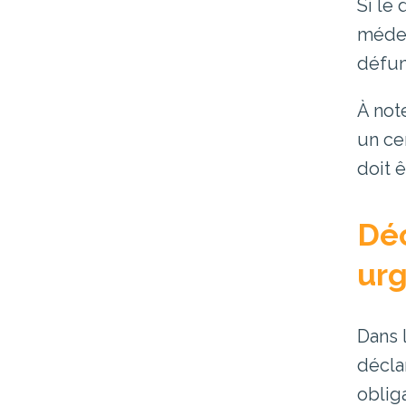
Si le
médec
défun
À not
un ce
doit 
Déc
ur
Dans 
décla
obliga