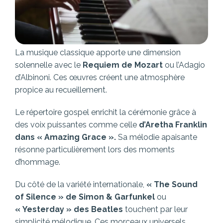
La musique classique apporte une dimension
solennelle avec le
Requiem de Mozart
ou l’Adagio
d’Albinoni. Ces œuvres créent une atmosphère
propice au recueillement.
Le répertoire gospel enrichit la cérémonie grâce à
des voix puissantes comme celle
d’Aretha Franklin
dans « Amazing Grace ».
Sa mélodie apaisante
résonne particulièrement lors des moments
d’hommage.
Du côté de la variété internationale,
« The Sound
of Silence » de Simon & Garfunkel
ou
« Yesterday » des Beatles
touchent par leur
simplicité mélodique. Ces morceaux universels