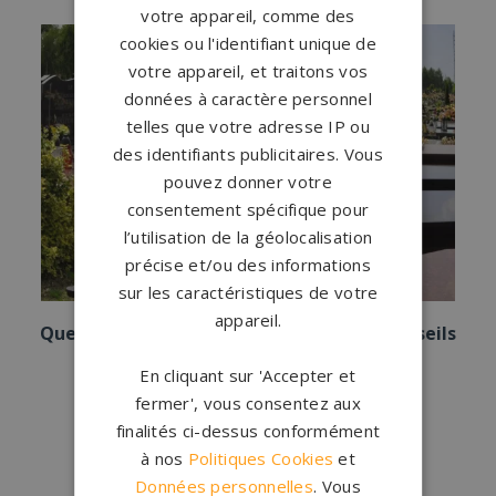
votre appareil, comme des
cookies ou l'identifiant unique de
votre appareil, et traitons vos
données à caractère personnel
telles que votre adresse IP ou
des identifiants publicitaires. Vous
pouvez donner votre
consentement spécifique pour
l’utilisation de la géolocalisation
précise et/ou des informations
sur les caractéristiques de votre
appareil.
Quelles Fleurs Pour La Toussaint ? Nos conseils
Pour décorer une tombe
En cliquant sur 'Accepter et
Octobre 2023
-
Toussaint
fermer', vous consentez aux
finalités ci-dessus conformément
à nos
Politiques Cookies
et
Données personnelles
. Vous