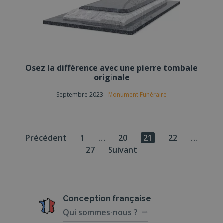
Osez la différence avec une pierre tombale
originale
Septembre 2023
-
Monument Funéraire
Pagination
Précédent
1
…
20
21
22
…
27
Suivant
des
publications
Conception
française
Qui sommes-nous ?