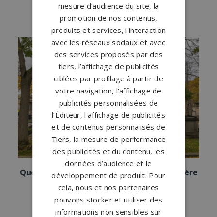
mesure d’audience du site, la
Octobre 2023
-
Monument Funéraire
promotion de nos contenus,
produits et services, l'interaction
avec les réseaux sociaux et avec
des services proposés par des
tiers, l’affichage de publicités
ciblées par profilage à partir de
votre navigation, l'affichage de
publicités personnalisées de
l’Éditeur, l'affichage de publicités
et de contenus personnalisés de
Tiers, la mesure de performance
des publicités et du contenu, les
données d’audience et le
Quel est le prix d’une concession en cimetière
développement de produit. Pour
?
cela, nous et nos partenaires
Octobre 2023
-
Cimetière
pouvons stocker et utiliser des
informations non sensibles sur