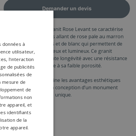
Demander un devis
Extrait en Chine, le granit Rose Levant se caractérise
par ces grains moyens allant de rose pale au marron
foncé parsemé de gris et de blanc qui permettent de
os données à
créer un effet chaleureux et lumineux. Ce granit
ence utilisateur,
dispose d’une excellente longévité avec une résistance
s, l'interaction
au climat extérieur due à sa faible porosité.
age de publicités
ersonnalisées de
Le Rose Levant, combine les avantages esthétiques
 la mesure de
avec la solidité pour la conception d’un monument
veloppement de
funéraire ou cinéraire unique.
nformations non
re appareil, et
es identifiants
isation de la
otre appareil.