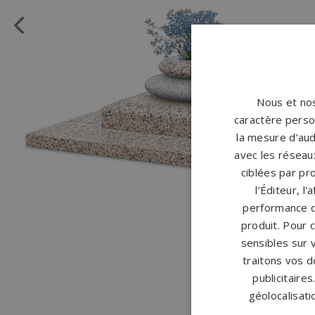
Nous et nos
caractère person
la mesure d’aud
avec les réseaux
ciblées par pro
l’Éditeur, l
performance d
produit. Pour 
sensibles sur 
traitons vos d
publicitaire
géolocalisati