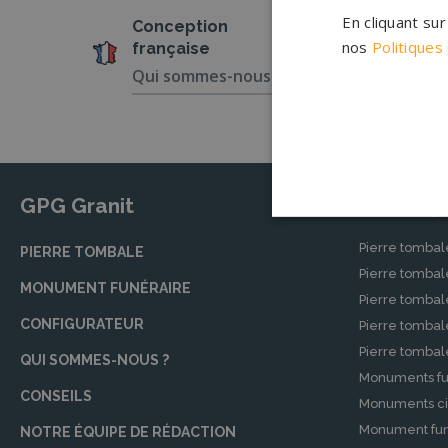
En cliquant su
Conception
nos
Politiques
française
Qui sommes-nous ?
GPG Granit
Catalog
Pierre tombal
PIERRE TOMBALE
Pierre tomba
MONUMENT FUNÉRAIRE
Pierre tombal
CONFIGURATEUR
Pierre tomba
Pierre tomba
QUI SOMMES-NOUS ?
Monuments fu
CONSEILS
Monuments ci
Monument fun
NOTRE ÉQUIPE DE RÉDACTION