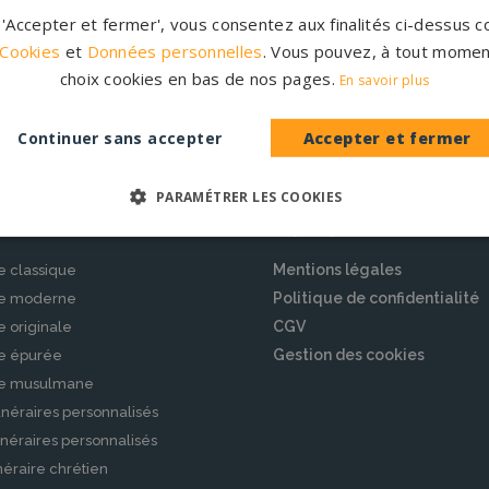
r 'Accepter et fermer', vous consentez aux finalités ci-dessus
Créations
1.200 partenai
 Cookies
et
Données personnelles
. Vous pouvez, à tout momen
sur-mesure
en France
choix cookies en bas de nos pages.
En savoir plus
Configurateur
Nos partenaire
Continuer sans accepter
Accepter et fermer
PARAMÉTRER LES COOKIES
ue
À propos
Mentions légales
e classique
Politique de confidentialité
le moderne
CGV
e originale
Gestion des cookies
le épurée
le musulmane
néraires personnalisés
néraires personnalisés
éraire chrétien