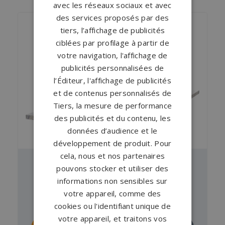
avec les réseaux sociaux et avec
des services proposés par des
tiers, l’affichage de publicités
ciblées par profilage à partir de
votre navigation, l'affichage de
publicités personnalisées de
l’Éditeur, l'affichage de publicités
et de contenus personnalisés de
Tiers, la mesure de performance
des publicités et du contenu, les
données d’audience et le
développement de produit. Pour
cela, nous et nos partenaires
pouvons stocker et utiliser des
Pierre tombale GPG 424/I
informations non sensibles sur
À partir de
3 993 €
en Columbo Juparana ,
votre appareil, comme des
Indian Dark
cookies ou l'identifiant unique de
votre appareil, et traitons vos
Personnaliser
Demander un