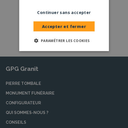
Continuer sans accepter
Large choix de
granits et de
coloris
Accepter et fermer
Nos granits
PARAMÉTRER LES COOKIES
GPG Granit
PIERRE TOMBALE
MONUMENT FUNÉRAIRE
CONFIGURATEUR
QUI SOMMES-NOUS ?
CONSEILS