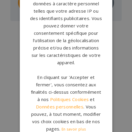
données à caractère personnel
ce monument
devis
telles que votre adresse IP ou
des identifiants publicitaires. Vous
pouvez donner votre
consentement spécifique pour
l’utilisation de la géolocalisation
précise et/ou des informations
sur les caractéristiques de votre
appareil.
Conception
française
En cliquant sur 'Accepter et
Qui sommes-nous ?
fermer', vous consentez aux
finalités ci-dessus conformément
Créations
sur-mesure
à nos
Politiques Cookies
et
Configurateur
Données personnelles
. Vous
pouvez, à tout moment, modifier
vos choix cookies en bas de nos
1.200 partenaires
en France
pages.
En savoir plus
Nos partenaires