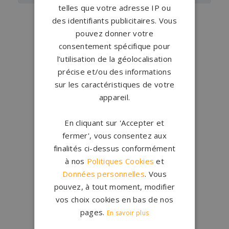
telles que votre adresse IP ou
des identifiants publicitaires. Vous
pouvez donner votre
consentement spécifique pour
l’utilisation de la géolocalisation
précise et/ou des informations
sur les caractéristiques de votre
appareil.
Conception
française
Qui sommes-nous ?
En cliquant sur 'Accepter et
fermer', vous consentez aux
Créations
sur-mesure
finalités ci-dessus conformément
Configurateur
à nos
Politiques Cookies
et
Données personnelles
. Vous
pouvez, à tout moment, modifier
1.200 partenaires
en France
vos choix cookies en bas de nos
Nos partenaires
pages.
En savoir plus