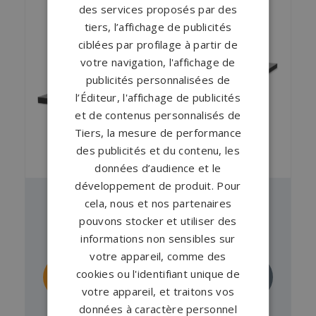
des services proposés par des
tiers, l’affichage de publicités
ciblées par profilage à partir de
votre navigation, l'affichage de
publicités personnalisées de
l’Éditeur, l'affichage de publicités
et de contenus personnalisés de
Tiers, la mesure de performance
des publicités et du contenu, les
données d’audience et le
développement de produit. Pour
cela, nous et nos partenaires
Pierre tombale GPG 505
pouvons stocker et utiliser des
À partir de
4 893 €
en Noir Fin
informations non sensibles sur
votre appareil, comme des
Personnaliser
Demander un
cookies ou l'identifiant unique de
ce monument
devis
votre appareil, et traitons vos
données à caractère personnel