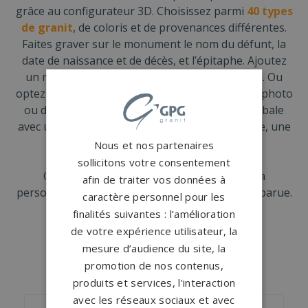
grâce au configurateur 3D. Choisissez parmi
40 types
de granit
, de coloris et de provenances différentes.
Faites graver sur le monument le nom du défunt, la
date de naissance et de décès, et l’épitaphe. Ajoutez
un motif (proposé par GPG Granit) sur la stèle. Ou
optez pour un motif sur-mesure, à partir d’une photo
ou d’un dessin. Personnalisez cette pierre tombale
avec un ou plusieurs accessoires tels qu’un vase, une
jardinière, une statuette…
Nous et nos partenaires
sollicitons votre consentement
Créez une
tombe chrétienne
qui reflète la
afin de traiter vos données à
personnalité et l’importance de la personne disparue.
caractère personnel pour les
finalités suivantes : l’amélioration
de votre expérience utilisateur, la
mesure d’audience du site, la
NOS MONUMENTS SIMILAIRES
promotion de nos contenus,
produits et services, l'interaction
avec les réseaux sociaux et avec