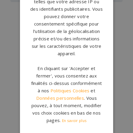
telles que votre adresse IP ou
des identifiants publicitaires. Vous
pouvez donner votre
consentement spécifique pour
l’utilisation de la géolocalisation
précise et/ou des informations
sur les caractéristiques de votre
appareil.
Conception
française
Qui sommes-nous ?
En cliquant sur 'Accepter et
fermer', vous consentez aux
Créations
sur-mesure
finalités ci-dessus conformément
Configurateur
à nos
Politiques Cookies
et
Données personnelles
. Vous
1.200 partenaires
en France
pouvez, à tout moment, modifier
Nos partenaires
vos choix cookies en bas de nos
pages.
En savoir plus
Large choix de
granits et de