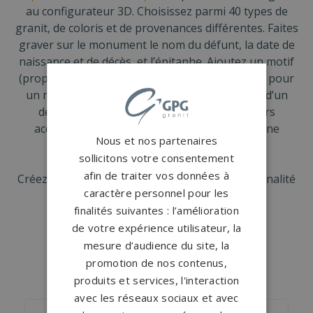
au configurateur 3D. Choisissez parmi 40 types de
granit, de coloris et de provenances différentes. Faites
graver sur le monument le nom du défunt, la date de
naissance et de décès, et l’épitaphe. Ajoutez un motif
(proposé par GPG Granit) sur la stèle. Ou optez pour
un motif sur-mesure, à partir d’une photo ou d’un
dessin. Personnalisez-la avec un ou plusieurs
accessoires tels qu’un vase, une jardinière, une
Nous et nos partenaires
statuette…
sollicitons votre consentement
afin de traiter vos données à
Créez une tombe classique qui reflète la personnalité
caractère personnel pour les
et l’importance de la personne disparue.
finalités suivantes : l’amélioration
de votre expérience utilisateur, la
mesure d’audience du site, la
promotion de nos contenus,
NOS MONUMENTS SIMILAIRES
produits et services, l'interaction
avec les réseaux sociaux et avec