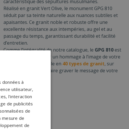
caractéristique des sépultures musulmanes.
Réalisé en granit Vert Olive, le monument GPG 810
séduit par sa teinte naturelle aux nuances subtiles et
apaisantes. Ce granit noble et robuste offre une
excellente résistance aux intempéries, au gel et au
passage du temps, garantissant durabilité et facilité
d’entretien.
Comme l’intégralité de notre catalogue, le
GPG 810
est
personnalisable, pour un hommage à l’image de votre
proche. Il est disponible en
40 types de granit
, sur
lequel vous pourrez faire graver le message de votre
choix.
os données à
ence utilisateur,
s, l'interaction
age de publicités
ersonnalisées de
 la mesure de
veloppement de