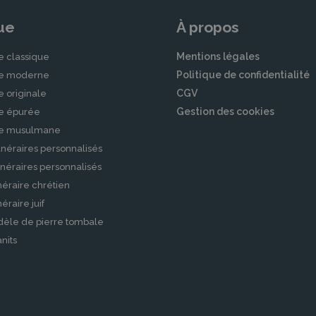
ue
À propos
Mentions légales
e classique
Politique de confidentialité
le moderne
CGV
e originale
Gestion des cookies
le épurée
le musulmane
néraires personnalisés
néraires personnalisés
éraire chrétien
raire juif
dèle de pierre tombale
nits