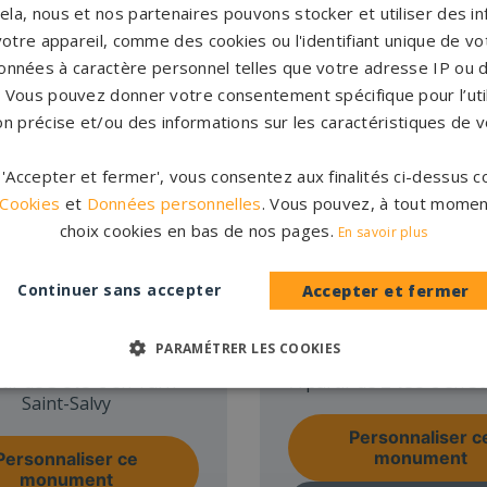
cela, nous et nos partenaires pouvons stocker et utiliser des i
votre appareil, comme des cookies ou l'identifiant unique de vot
onnées à caractère personnel telles que votre adresse IP ou d
s. Vous pouvez donner votre consentement spécifique pour l’util
on précise et/ou des informations sur les caractéristiques de v
r 'Accepter et fermer', vous consentez aux finalités ci-dessus
 Cookies
et
Données personnelles
. Vous pouvez, à tout momen
choix cookies en bas de nos pages.
En savoir plus
Continuer sans accepter
Accepter et fermer
e tombale GPG 801
Pierre tombale G
PARAMÉTRER LES COOKIES
tir de
3 815 €
en Tarn
À partir de
2 158 €
en St
Saint-Salvy
Personnaliser c
monument
Personnaliser ce
monument