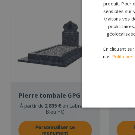
produit. Pour 
sensibles sur 
traitons vos d
publicitaire
géolocalisati
En cliquant su
nos
Politiques
Pierre tombale GPG 809
Pierr
À partir de
2 835 €
en Labrador
À par
Bleu HQ
Personnaliser ce
monument