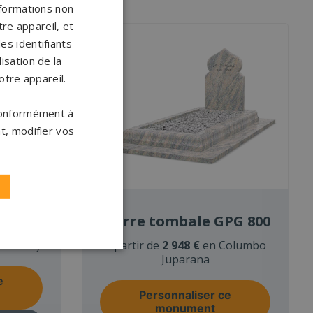
nformations non
re appareil, et
es identifiants
isation de la
otre appareil.
 conformément à
t, modifier vos
PG 805
Pierre tombale GPG 800
eel Grey
À partir de
2 948 €
en Columbo
Juparana
e
Personnaliser ce
monument