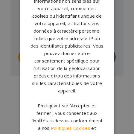
informations non sensibles sur
votre appareil, comme des
Pierre tombale GPG 343 –
cookies ou l'identifiant unique de
Collection GPG & Cordeiro
votre appareil, et traitons vos
données à caractère personnel
À partir de
4 713 €
en Labrador Bleu HQ ,
telles que votre adresse IP ou
Tarn Saint-Salvy
des identifiants publicitaires. Vous
pouvez donner votre
Personnaliser
Demander un
ce monument
devis
consentement spécifique pour
l’utilisation de la géolocalisation
précise et/ou des informations
sur les caractéristiques de votre
appareil.
En cliquant sur 'Accepter et
fermer', vous consentez aux
finalités ci-dessus conformément
Conception
française
à nos
Politiques Cookies
et