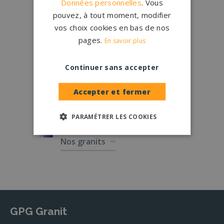
Données personnelles
. Vous
Qui sommes-nous ?
pouvez, à tout moment, modifier
vos choix cookies en bas de nos
Créations
sur-mesure
pages.
En savoir plus
Configurateur
Continuer sans accepter
1.200 partenaires
en France
Nos partenaires
Accepter et fermer
Large choix de
granits et de
PARAMÉTRER LES COOKIES
coloris
Nos granits
GPG Granit