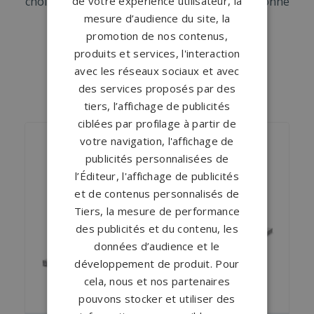
de votre expérience utilisateur, la
choix idéal pour rendre hommage à une personne
unique.
mesure d’audience du site, la
promotion de nos contenus,
produits et services, l'interaction
avec les réseaux sociaux et avec
des services proposés par des
NOS MONUMENTS SIMILAIRES
tiers, l’affichage de publicités
ciblées par profilage à partir de
votre navigation, l'affichage de
publicités personnalisées de
l’Éditeur, l'affichage de publicités
et de contenus personnalisés de
Tiers, la mesure de performance
des publicités et du contenu, les
données d’audience et le
développement de produit. Pour
cela, nous et nos partenaires
pouvons stocker et utiliser des