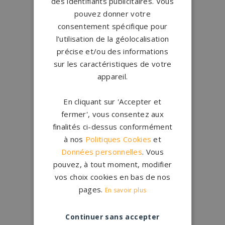
des identifiants publicitaires. Vous
pouvez donner votre
consentement spécifique pour
l’utilisation de la géolocalisation
précise et/ou des informations
Conception
française
sur les caractéristiques de votre
Qui sommes-nous ?
appareil.
En cliquant sur 'Accepter et
Créations
sur-mesure
fermer', vous consentez aux
Configurateur
finalités ci-dessus conformément
à nos
Politiques Cookies
et
1.200 partenaires
en France
Données personnelles
. Vous
Nos partenaires
pouvez, à tout moment, modifier
vos choix cookies en bas de nos
pages.
En savoir plus
Large choix de
granits et de
coloris
Nos granits
Continuer sans accepter