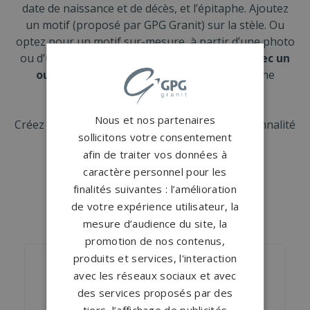
date de naissance et de décès, et l’épitaphe. Ajoutez
un motif (proposé par GPG Granit) sur la stèle. Ou
optez pour un motif sur-mesure, à partir d’une photo
ou d’un dessin.
Personnalisez ce cinéraire avec un
ou plusieurs accessoires
tels qu’un vase, une
jardinière, une statuette…
Nous et nos partenaires
Créez un cinéraire moderne qui reflète la personnalité
sollicitons votre consentement
et l’importance de la personne disparue.
afin de traiter vos données à
caractère personnel pour les
finalités suivantes : l’amélioration
de votre expérience utilisateur, la
NOS MONUMENTS SIMILAIRES
mesure d’audience du site, la
promotion de nos contenus,
produits et services, l'interaction
avec les réseaux sociaux et avec
des services proposés par des
tiers, l’affichage de publicités