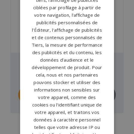
ciblées par profilage à partir de
votre navigation, l'affichage de
publicités personnalisées de
l’Éditeur, l'affichage de publicités
et de contenus personnalisés de
Tiers, la mesure de performance
des publicités et du contenu, les
données d’audience et le
Pierre tombale GPG 963
développement de produit. Pour
cela, nous et nos partenaires
À partir de
1 841 €
en Viscont White
pouvons stocker et utiliser des
informations non sensibles sur
Personnaliser
Demander un
votre appareil, comme des
ce monument
devis
cookies ou l'identifiant unique de
votre appareil, et traitons vos
données à caractère personnel
telles que votre adresse IP ou