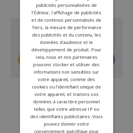
publicités personnalisées de
l’Éditeur, l'affichage de publicités
et de contenus personnalisés de
Tiers, la mesure de performance
Pierre tombale GPG 963
des publicités et du contenu, les
À partir de
1 841 €
en Viscont White
données d’audience et le
développement de produit. Pour
Personnaliser
Demander un
cela, nous et nos partenaires
ce monument
devis
pouvons stocker et utiliser des
informations non sensibles sur
votre appareil, comme des
cookies ou l'identifiant unique de
votre appareil, et traitons vos
données à caractère personnel
telles que votre adresse IP ou
des identifiants publicitaires. Vous
pouvez donner votre
consentement spécifique pour