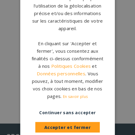
Conception
française
l’utilisation de la géolocalisation
Qui sommes-nous ?
précise et/ou des informations
sur les caractéristiques de votre
appareil.
Créations
sur-mesure
Configurateur
En cliquant sur 'Accepter et
fermer', vous consentez aux
1.200 partenaires
en France
finalités ci-dessus conformément
Nos partenaires
à nos
Politiques Cookies
et
Données personnelles
. Vous
Large choix de
granits et de
pouvez, à tout moment, modifier
coloris
vos choix cookies en bas de nos
Nos granits
pages.
En savoir plus
Continuer sans accepter
Accepter et fermer