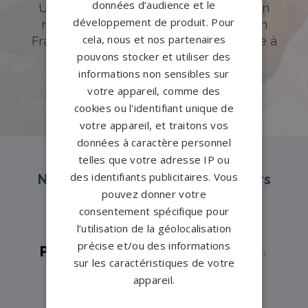
données d’audience et le
Un accompagnement sur mesure et un
développement de produit. Pour
réseau de 1200 partenaires partout en
cela, nous et nos partenaires
France. Personnalisation avancée grâce à
pouvons stocker et utiliser des
notre configurateur 3D en ligne.
informations non sensibles sur
PERSONNALISEZ VOTRE MONUMENT
votre appareil, comme des
cookies ou l'identifiant unique de
votre appareil, et traitons vos
données à caractère personnel
telles que votre adresse IP ou
des identifiants publicitaires. Vous
Nos pompes funèbres et marbriers
pouvez donner votre
partenaires à proximité
consentement spécifique pour
l’utilisation de la géolocalisation
précise et/ou des informations
Pompes funèbres -
Aigueperse→
sur les caractéristiques de votre
Pompes funèbres -
Clermont-
appareil.
Ferrand→