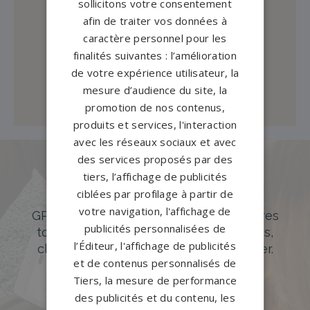
sollicitons votre consentement
afin de traiter vos données à
caractère personnel pour les
finalités suivantes : l’amélioration
de votre expérience utilisateur, la
mesure d’audience du site, la
promotion de nos contenus,
produits et services, l'interaction
avec les réseaux sociaux et avec
des services proposés par des
tiers, l’affichage de publicités
Des pierres tombales uniques et
ciblées par profilage à partir de
originales
votre navigation, l'affichage de
GPG Granit offre un large choix de pierres
publicités personnalisées de
tombales en granit de styles modernes,
l’Éditeur, l'affichage de publicités
classiques ou originales à personnaliser.
et de contenus personnalisés de
DÉCOUVREZ NOTRE CATALOGUE
Tiers, la mesure de performance
des publicités et du contenu, les
Accompagnement sur-mesure