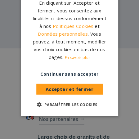
En cliquant sur 'Accepter et
Pompes funèbres -
Issoire→
fermer', vous consentez aux
Pompes funèbres -
Pont-du-
finalités ci-dessus conformément
Château→
à nos
Politiques Cookies
et
Données personnelles
. Vous
pouvez, à tout moment, modifier
vos choix cookies en bas de nos
pages.
En savoir plus
Conception
française
Qui sommes-nous ?
Continuer sans accepter
Créations
sur-mesure
Accepter et fermer
Configurateur
PARAMÉTRER LES COOKIES
1.200 partenaires
en France
Nos partenaires
Large choix de
granits et de