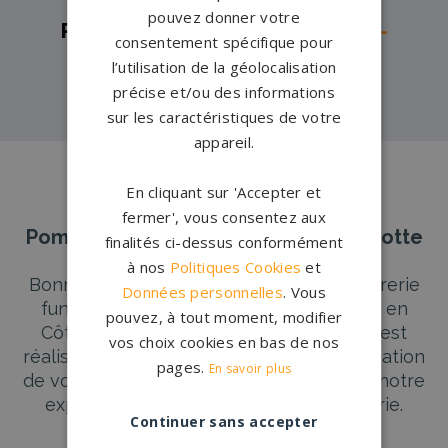
pouvez donner votre
Pompes funèbres -
Venarey-les-
consentement spécifique pour
Laumes→
l’utilisation de la géolocalisation
précise et/ou des informations
sur les caractéristiques de votre
appareil.
En cliquant sur 'Accepter et
fermer', vous consentez aux
Pompes Funèbres et Marbrerie Bonnotte
finalités ci-dessus conformément
à nos
Politiques Cookies
et
Bonnotte à Fontaine-Française (21), marbrerie
Données personnelles
. Vous
funéraire spécialisée en pierre tombale en
pouvez, à tout moment, modifier
Côte-d’Or. Chaque monument funéraire est
vos choix cookies en bas de nos
réalisé avec précision. Confiez-nous la création
pages.
En savoir plus
de votre pierre tombale et bénéficiez de notre
expertise en pierre tombale et marbrerie.
Continuer sans accepter