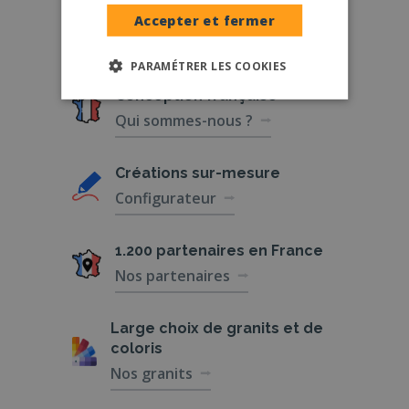
Accepter et fermer
PARAMÉTRER LES COOKIES
Conception
française
Qui sommes-nous ?
Créations
sur-mesure
Configurateur
1.200 partenaires
en France
Nos partenaires
Large choix de
granits et de
coloris
Nos granits