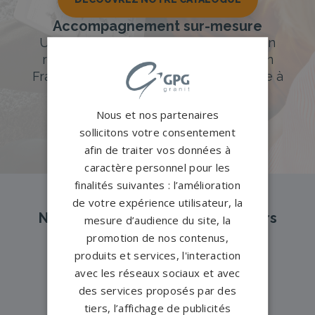
Accompagnement sur-mesure
Un accompagnement sur mesure et un
réseau de 1200 partenaires partout en
France. Personnalisation avancée grâce à
notre configurateur 3D en ligne.
Nous et nos partenaires
PERSONNALISEZ VOTRE MONUMENT
sollicitons votre consentement
afin de traiter vos données à
caractère personnel pour les
finalités suivantes : l’amélioration
de votre expérience utilisateur, la
Nos pompes funèbres et marbriers
mesure d’audience du site, la
partenaires à proximité
promotion de nos contenus,
produits et services, l'interaction
avec les réseaux sociaux et avec
des services proposés par des
Pompes funèbres -
Auxonne→
tiers, l’affichage de publicités
Pompes funèbres -
Beaune→