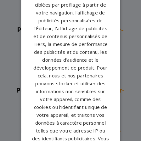
ciblées par profilage à partir de
Pompes funèbres -
Brazey-en-
votre navigation, l'affichage de
Plaine→
publicités personnalisées de
l’Éditeur, l'affichage de publicités
Pompes funèbres -
Châtillon-sur-
et de contenus personnalisés de
Seine→
Tiers, la mesure de performance
Pompes funèbres -
Chenôve→
des publicités et du contenu, les
Pompes funèbres -
Dijon→
données d’audience et le
développement de produit. Pour
Pompes funèbres -
Fontaine
cela, nous et nos partenaires
Francaise→
pouvons stocker et utiliser des
Pompes funèbres -
Mirebeau-Sur-
informations non sensibles sur
votre appareil, comme des
Bèze→
cookies ou l'identifiant unique de
Pompes funèbres -
Montbard→
votre appareil, et traitons vos
Pompes funèbres -
Nolay→
données à caractère personnel
Pompes funèbres -
Nuits-Saint-
telles que votre adresse IP ou
des identifiants publicitaires. Vous
Georges→