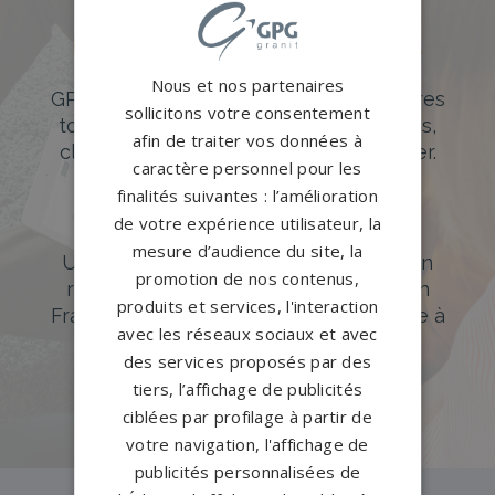
Des pierres tombales uniques et
originales
Nous et nos partenaires
GPG Granit offre un large choix de pierres
sollicitons votre consentement
tombales en granit de styles modernes,
afin de traiter vos données à
classiques ou originales à personnaliser.
caractère personnel pour les
finalités suivantes : l’amélioration
DÉCOUVREZ NOTRE CATALOGUE
de votre expérience utilisateur, la
Accompagnement sur-mesure
mesure d’audience du site, la
Un accompagnement sur mesure et un
promotion de nos contenus,
réseau de 1200 partenaires partout en
produits et services, l'interaction
France. Personnalisation avancée grâce à
avec les réseaux sociaux et avec
notre configurateur 3D en ligne.
des services proposés par des
PERSONNALISEZ VOTRE MONUMENT
tiers, l’affichage de publicités
ciblées par profilage à partir de
votre navigation, l'affichage de
publicités personnalisées de