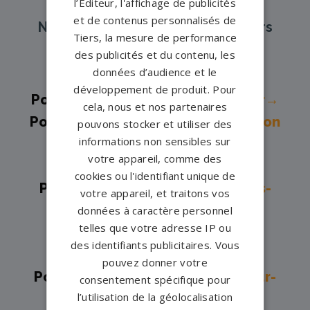
l’Éditeur, l'affichage de publicités
et de contenus personnalisés de
Nos pompes funèbres et marbriers
Tiers, la mesure de performance
partenaires à proximité
des publicités et du contenu, les
données d’audience et le
développement de produit. Pour
Pompes funèbres -
Cercy-la-Tour→
cela, nous et nos partenaires
Pompes funèbres -
Château-Chinon
pouvons stocker et utiliser des
informations non sensibles sur
(Ville)→
votre appareil, comme des
Pompes funèbres -
Clamecy→
cookies ou l'identifiant unique de
Pompes funèbres -
Cosne-Cours-
votre appareil, et traitons vos
sur-Loire→
données à caractère personnel
telles que votre adresse IP ou
Pompes funèbres -
Donzy→
des identifiants publicitaires. Vous
Pompes funèbres -
Guérigny→
pouvez donner votre
Pompes funèbres -
La Charité-sur-
consentement spécifique pour
l’utilisation de la géolocalisation
Loire→