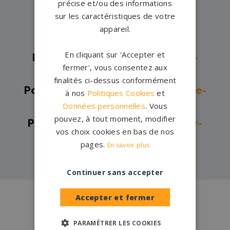
précise et/ou des informations
Pompes funèbres -
Moulins-
sur les caractéristiques de votre
Engilbert→
appareil.
Pompes funèbres -
Prémery→
En cliquant sur 'Accepter et
Pompes funèbres -
Saint-Benin-
fermer', vous consentez aux
d'Azy→
finalités ci-dessus conformément
Pompes funèbres -
Saint-Pierre-le-
à nos
Politiques Cookies
et
Données personnelles
. Vous
Moûtier→
pouvez, à tout moment, modifier
Pompes funèbres -
Sermoise-sur-
vos choix cookies en bas de nos
Loire→
pages.
En savoir plus
Continuer sans accepter
Conception
française
Accepter et fermer
Qui sommes-nous ?
PARAMÉTRER LES COOKIES