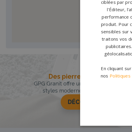
ciblées par pro
l’Éditeur, l
performance d
produit. Pour 
sensibles sur 
traitons vos d
publicitaire
géolocalisati
En cliquant su
Des pierres tombales uniqu
nos
Politiques
GPG Granit offre un large choix de pie
styles modernes, classiques ou orig
DÉCOUVREZ NOTRE 