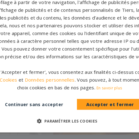
filage à partir de votre navigation, l'affichage de publicités p
'affichage de publicités et de contenus personnalisés de Tiers,
es publicités et du contenu, les données d’audience et le dé
cela, nous et nos partenaires pouvons stocker et utiliser des i
votre appareil, comme des cookies ou l'identifiant unique de vot
onnées à caractère personnel telles que votre adresse IP ou d
s. Vous pouvez donner votre consentement spécifique pour l’util
on précise et/ou des informations sur les caractéristiques de v
r 'Accepter et fermer', vous consentez aux finalités ci-dessus
Accompag
es et originales
 Cookies
et
Données personnelles
. Vous pouvez, à tout momen
Un accompagnement 
choix cookies en bas de nos pages.
rres tombales en granit de
En savoir plus
partenaires partout en Fr
inales à personnaliser.
notre con
Continuer sans accepter
Accepter et fermer
CATALOGUE
PERSONNAL
PARAMÉTRER LES COOKIES