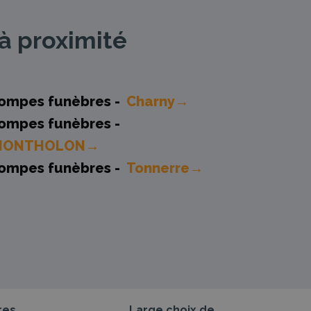
à proximité
ompes funèbres -
Charny→
ompes funèbres -
MONTHOLON→
ompes funèbres -
Tonnerre→
res
Large choix de