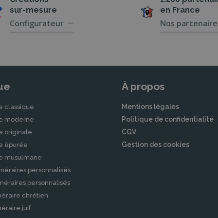
sur-mesure
en France
Configurateur
Nos partenaire
ue
À propos
Mentions légales
e classique
Politique de confidentialité
le moderne
CGV
e originale
Gestion des cookies
le épurée
le musulmane
néraires personnalisés
néraires personnalisés
éraire chrétien
raire juif