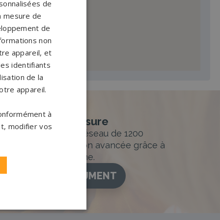
ersonnalisées de
 la mesure de
veloppement de
nformations non
re appareil, et
es identifiants
isation de la
otre appareil.
 conformément à
nement sur-mesure
t, modifier vos
sur mesure et un réseau de 1200
ance. Personnalisation avancée grâce à
figurateur 3D en ligne.
ISEZ VOTRE MONUMENT