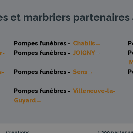
 et marbriers partenaires 
Pompes funèbres -
Chablis→
P
r-
Pompes funèbres -
JOIGNY→
P
s-
Pompes funèbres -
Sens→
P
Pompes funèbres -
Villeneuve-la-
Guyard→
Créations
1.200 partenai