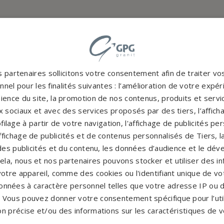
 partenaires sollicitons votre consentement afin de traiter v
nel pour les finalités suivantes : l’amélioration de votre expéri
ience du site, la promotion de nos contenus, produits et service
 sociaux et avec des services proposés par des tiers, l’affich
Accompag
filage à partir de votre navigation, l'affichage de publicités p
es et originales
Un accompagnement 
'affichage de publicités et de contenus personnalisés de Tiers,
rres tombales en granit de
partenaires partout en Fr
es publicités et du contenu, les données d’audience et le dé
inales à personnaliser.
notre con
cela, nous et nos partenaires pouvons stocker et utiliser des i
CATALOGUE
votre appareil, comme des cookies ou l'identifiant unique de vot
PERSONNAL
onnées à caractère personnel telles que votre adresse IP ou d
s. Vous pouvez donner votre consentement spécifique pour l’util
on précise et/ou des informations sur les caractéristiques de v