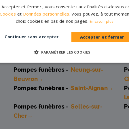
r 'Accepter et fermer', vous consentez aux finalités ci-dessus
 et marbriers partenaires 
 Cookies
et
Données personnelles
. Vous pouvez, à tout momen
choix cookies en bas de nos pages.
En savoir plus
Continuer sans accepter
Accepter et fermer
Pompes funèbres -
Contres→
P
Pompes funèbres -
Mer→
P
PARAMÉTRER LES COOKIES
L
→
Pompes funèbres -
Neung-sur-
P
Beuvron→
C
Pompes funèbres -
Saint-Aignan→
P
l
Pompes funèbres -
Selles-sur-
P
Cher→