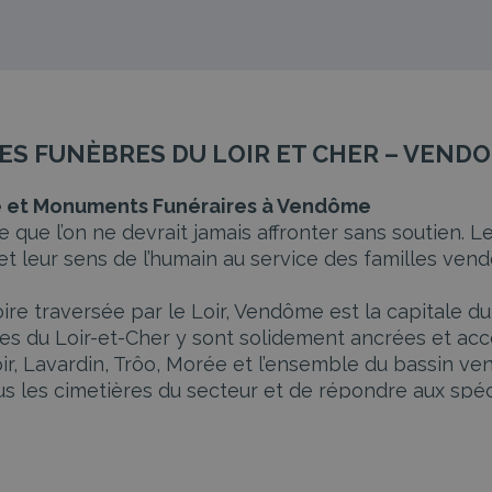
PES FUNÈBRES DU LOIR ET CHER – VEND
e et Monuments Funéraires à Vendôme
ve que l’on ne devrait jamais affronter sans soutien.
t leur sens de l’humain au service des familles vend
stoire traversée par le Loir, Vendôme est la capitale d
es du Loir-et-Cher y sont solidement ancrées et a
 Lavardin, Trôo, Morée et l’ensemble du bassin vend
us les cimetières du secteur et de répondre aux spéci
es du Loir-et-Cher prennent en main chaque aspect
 choix du cercueil, organisation du convoi funéraire,
ôme peuvent s’appuyer sur une équipe expérimentée 