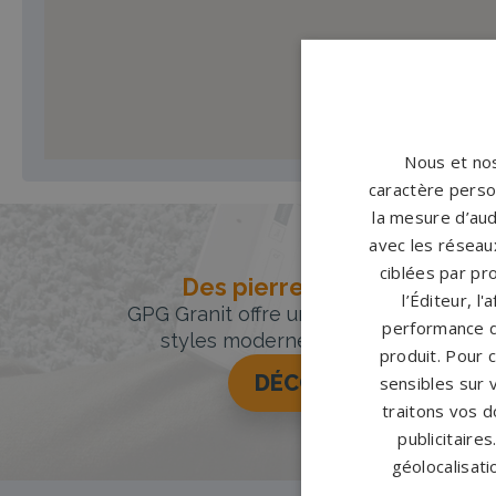
Nous et nos
caractère person
la mesure d’aud
avec les réseaux
ciblées par pro
Des pierres tombales uniqu
l’Éditeur, l
GPG Granit offre un large choix de pie
performance d
styles modernes, classiques ou orig
produit. Pour 
DÉCOUVREZ NOTRE 
sensibles sur 
traitons vos d
publicitaire
géolocalisati