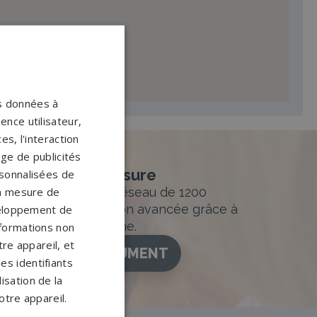
os données à
ence utilisateur,
s, l'interaction
age de publicités
nement sur-mesure
ersonnalisées de
sur mesure et un réseau de 1200
 la mesure de
ance. Personnalisation avancée grâce à
veloppement de
figurateur 3D en ligne.
nformations non
re appareil, et
ISEZ VOTRE MONUMENT
es identifiants
isation de la
otre appareil.