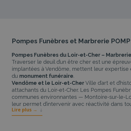
Pompes Funèbres et Marbrerie POM
Pompes Funèbres du Loir-et-Cher – Marbreri
Traverser le deuil d’un être cher est une épreu
implantées à Vendôme, mettent leur expertise e
du
monument funéraire
.
Vendôme et le Loir-et-Cher
Ville d’art et d’hi
attachants du Loir-et-Cher. Les Pompes Funèbr
communes environnantes — Montoire-sur-le-Loir,
leur permet d’intervenir avec réactivité dans to
Lire plus
→
Organisation des obsèques
Les Pompes Funèbr
déclaration de décès, prise en charge du défunt,
rédaction des faire-part. Les familles de Vend