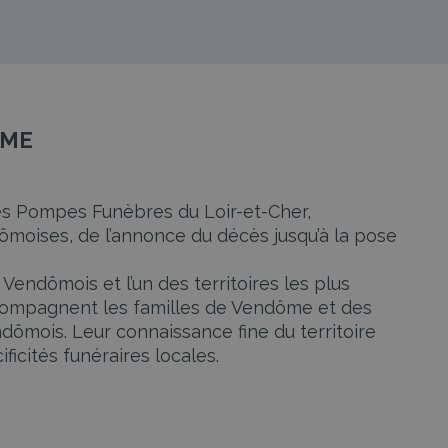
OME
 Les Pompes Funèbres du Loir-et-Cher,
ômoises, de l’annonce du décès jusqu’à la pose
u Vendômois et l’un des territoires les plus
ccompagnent les familles de Vendôme et des
ômois. Leur connaissance fine du territoire
ficités funéraires locales.
 des obsèques avec rigueur et bienveillance :
 gestion des formalités administratives et
pour traverser cette période sans avoir à en