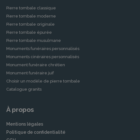
avec dignité et respect. Les options de
Pierre tombale classique
personnalisation sont nombreuses pour que
Pierre tombale moderne
chaque cérémonie soit unique et mémorable.
Pierre tombale originale
Thanatopraxie
Pierre tombale épurée
La thanatopraxie fait également partie des
Pierre tombale musulmane
services offerts par DUBOSQUEILLE. Nos
Monuments funéraires personnalisés
thanatopracteurs sont formés et expérimentés
Monuments cinéraires personnalisés
pour prendre soin du défunt avec le plus grand
Monument funéraire chrétien
respect, permettant ainsi de présenter le
Monument funéraire juif
corps dans les meilleures conditions possibles
Choisir un modèle de pierre tombale
pour les visites et les hommages.
Catalogue granits
Cérémonies
Chez DUBOSQUEILLE, nous portons une
À propos
attention particulière à l’organisation de
cérémonies. Qu’il s’agisse de cérémonies
Mentions légales
religieuses ou laïques, nous travaillons en
Politique de confidentialité
étroite collaboration avec les familles pour