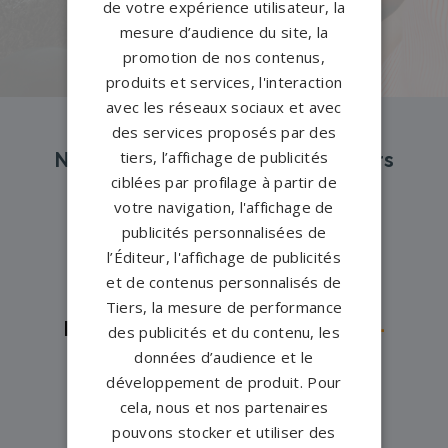
de votre expérience utilisateur, la
PERSONNALISEZ VOTRE MONUMENT
mesure d’audience du site, la
promotion de nos contenus,
produits et services, l'interaction
avec les réseaux sociaux et avec
des services proposés par des
tiers, l’affichage de publicités
Nos pompes funèbres et marbriers
ciblées par profilage à partir de
partenaires à proximité
votre navigation, l'affichage de
publicités personnalisées de
l’Éditeur, l'affichage de publicités
Pompes funèbres -
Abbeville→
et de contenus personnalisés de
Pompes funèbres -
Amiens→
Tiers, la mesure de performance
Pompes funèbres -
Cayeux-sur-
des publicités et du contenu, les
données d’audience et le
Mer→
développement de produit. Pour
Pompes funèbres -
Crécy-en-
cela, nous et nos partenaires
Ponthieu→
pouvons stocker et utiliser des