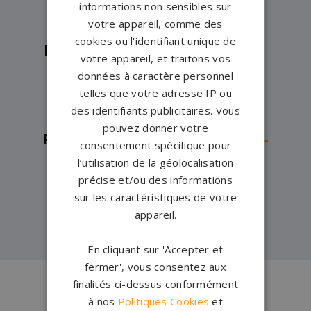
Pompes funèbres -
Friville-
informations non sensibles sur
votre appareil, comme des
Escarbotin→
cookies ou l'identifiant unique de
Pompes funèbres -
LE BOISLE→
votre appareil, et traitons vos
Pompes funèbres -
Moreuil→
données à caractère personnel
telles que votre adresse IP ou
Pompes funèbres -
Poix-de-
des identifiants publicitaires. Vous
Picardie→
pouvez donner votre
Pompes funèbres -
Rosières-en-
consentement spécifique pour
Santerre→
l’utilisation de la géolocalisation
précise et/ou des informations
Pompes funèbres -
Villers-
sur les caractéristiques de votre
Bretonneux→
appareil.
En cliquant sur 'Accepter et
fermer', vous consentez aux
finalités ci-dessus conformément
à nos
Politiques Cookies
et