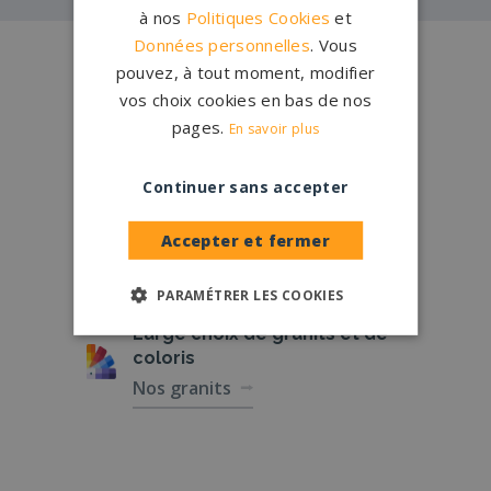
à nos
Politiques Cookies
et
Données personnelles
. Vous
Conception
française
pouvez, à tout moment, modifier
Qui sommes-nous ?
vos choix cookies en bas de nos
pages.
En savoir plus
Créations
sur-mesure
Configurateur
Continuer sans accepter
Accepter et fermer
1.200 partenaires
en France
Nos partenaires
PARAMÉTRER LES COOKIES
Large choix de
granits et de
coloris
Nos granits