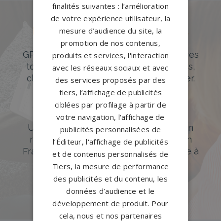
finalités suivantes : l’amélioration
de votre expérience utilisateur, la
Des pierres tombales uniques et
mesure d’audience du site, la
originales
promotion de nos contenus,
GPG Granit offre un large choix de pierres
produits et services, l'interaction
tombales en granit de styles modernes,
avec les réseaux sociaux et avec
classiques ou originales à personnaliser.
des services proposés par des
tiers, l’affichage de publicités
DÉCOUVREZ NOTRE CATALOGUE
ciblées par profilage à partir de
Accompagnement sur-mesure
votre navigation, l'affichage de
Un accompagnement sur mesure et un
publicités personnalisées de
réseau de 1200 partenaires partout en
l’Éditeur, l'affichage de publicités
France. Personnalisation avancée grâce à
et de contenus personnalisés de
notre configurateur 3D en ligne.
Tiers, la mesure de performance
des publicités et du contenu, les
PERSONNALISEZ VOTRE MONUMENT
données d’audience et le
développement de produit. Pour
cela, nous et nos partenaires