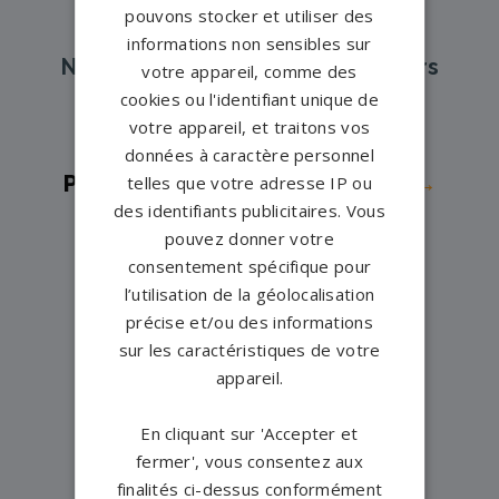
pouvons stocker et utiliser des
informations non sensibles sur
Nos pompes funèbres et marbriers
votre appareil, comme des
partenaires à proximité
cookies ou l'identifiant unique de
votre appareil, et traitons vos
données à caractère personnel
Pompes funèbres -
Batignolles→
telles que votre adresse IP ou
des identifiants publicitaires. Vous
Pompes funèbres -
PARIS 10→
pouvez donner votre
Pompes funèbres -
PARIS 12→
consentement spécifique pour
Pompes funèbres -
PARIS 13→
l’utilisation de la géolocalisation
précise et/ou des informations
Pompes funèbres -
PARIS 14→
sur les caractéristiques de votre
Pompes funèbres -
PARIS 17→
appareil.
Pompes funèbres -
PARIS 19→
Pompes funèbres -
PARIS 20→
En cliquant sur 'Accepter et
fermer', vous consentez aux
finalités ci-dessus conformément