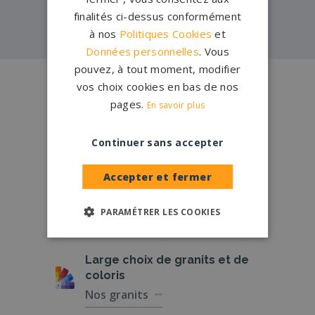
Pompes funèbres -
PARIS 20→
finalités ci-dessus conformément
à nos
Politiques Cookies
et
Données personnelles
. Vous
pouvez, à tout moment, modifier
Conception
française
vos choix cookies en bas de nos
Qui sommes-nous ?
pages.
En savoir plus
Créations
sur-mesure
Continuer sans accepter
Configurateur
Accepter et fermer
1.200 partenaires
en France
PARAMÉTRER LES COOKIES
Nos partenaires
Large choix de
granits et de
coloris
Nos granits