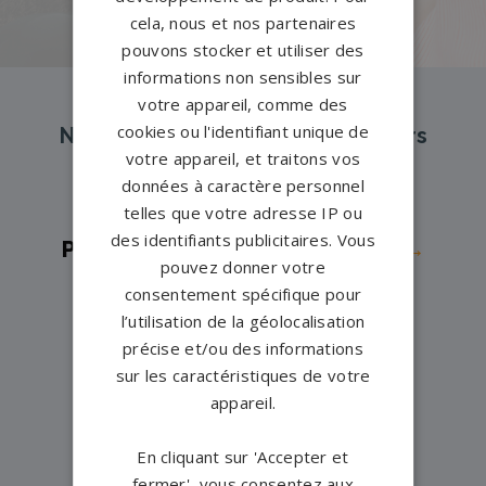
cela, nous et nos partenaires
pouvons stocker et utiliser des
informations non sensibles sur
votre appareil, comme des
cookies ou l'identifiant unique de
Nos pompes funèbres et marbriers
votre appareil, et traitons vos
partenaires à proximité
données à caractère personnel
telles que votre adresse IP ou
des identifiants publicitaires. Vous
Pompes funèbres -
Batignolles→
pouvez donner votre
Pompes funèbres -
PARIS 10→
consentement spécifique pour
Pompes funèbres -
PARIS 12→
l’utilisation de la géolocalisation
précise et/ou des informations
Pompes funèbres -
PARIS 13→
sur les caractéristiques de votre
Pompes funèbres -
PARIS 14→
appareil.
Pompes funèbres -
PARIS 17→
Pompes funèbres -
PARIS 19→
En cliquant sur 'Accepter et
fermer', vous consentez aux