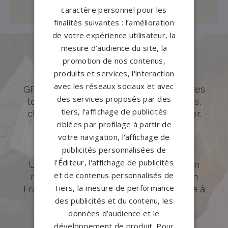
caractère personnel pour les
finalités suivantes : l’amélioration
de votre expérience utilisateur, la
mesure d’audience du site, la
promotion de nos contenus,
Des pierres tombales uniques et
produits et services, l'interaction
originales
avec les réseaux sociaux et avec
GPG Granit offre un large choix de pierres
des services proposés par des
tombales en granit de styles modernes,
tiers, l’affichage de publicités
classiques ou originales à personnaliser.
ciblées par profilage à partir de
DÉCOUVREZ NOTRE CATALOGUE
votre navigation, l'affichage de
publicités personnalisées de
Accompagnement sur-mesure
l’Éditeur, l'affichage de publicités
Un accompagnement sur mesure et un
et de contenus personnalisés de
réseau de 1200 partenaires partout en
Tiers, la mesure de performance
France. Personnalisation avancée grâce à
des publicités et du contenu, les
notre configurateur 3D en ligne.
données d’audience et le
PERSONNALISEZ VOTRE MONUMENT
développement de produit. Pour