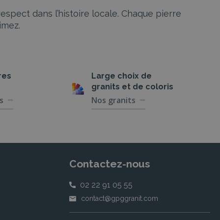
spect dans l’histoire locale. Chaque pierre
imez.
res
Large choix de
granits et de coloris
s
Nos granits
Contactez-nous
02 22 91 05 55
contact@gpggranit.com