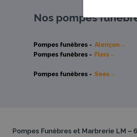
Nos pompes funèbres
Pompes funèbres -
Alençon→
Pompes funèbres -
Flers→
Pompes funèbres -
Sees→
Pompes Funèbres et Marbrerie LM – 