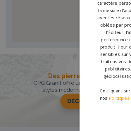
caractère person
la mesure d’aud
avec les réseaux
ciblées par pro
l’Éditeur, l
performance d
produit. Pour 
sensibles sur 
traitons vos d
publicitaire
Des pierres tombales uniqu
géolocalisati
GPG Granit offre un large choix de pie
styles modernes, classiques ou orig
En cliquant su
nos
Politiques
DÉCOUVREZ NOTRE 