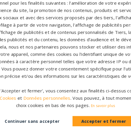
nel pour les finalités suivantes : l’amélioration de votre expéri
ience du site, la promotion de nos contenus, produits et service
 sociaux et avec des services proposés par des tiers, l’affich
filage à partir de votre navigation, l'affichage de publicités p
'affichage de publicités et de contenus personnalisés de Tiers,
es publicités et du contenu, les données d’audience et le dé
cela, nous et nos partenaires pouvons stocker et utiliser des i
votre appareil, comme des cookies ou l'identifiant unique de vot
onnées à caractère personnel telles que votre adresse IP ou d
s. Vous pouvez donner votre consentement spécifique pour l’util
Accompag
es et originales
on précise et/ou des informations sur les caractéristiques de v
Un accompagnement 
rres tombales en granit de
partenaires partout en Fr
inales à personnaliser.
r 'Accepter et fermer', vous consentez aux finalités ci-dessus
notre con
 Cookies
et
Données personnelles
. Vous pouvez, à tout momen
CATALOGUE
PERSONNAL
choix cookies en bas de nos pages.
En savoir plus
Continuer sans accepter
Accepter et fermer