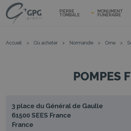
PIERRE
MONUMENT
TOMBALE
FUNÉRAIRE
Accueil
>
Où acheter
>
Normandie
>
Orne
>
S
POMPES F
3 place du Général de Gaulle
61500
SEES
France
France