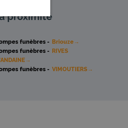
à proximité
ompes funèbres -
Briouze→
ompes funèbres -
RIVES
'ANDAINE→
ompes funèbres -
VIMOUTIERS→