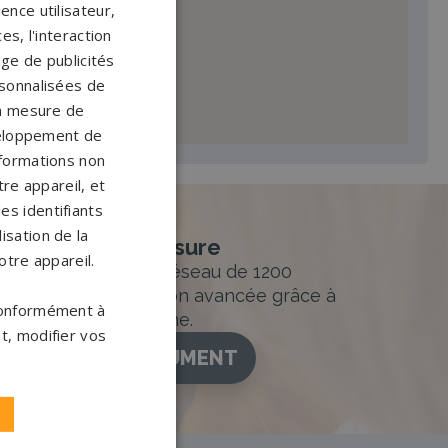
ence utilisateur,
s, l'interaction
age de publicités
ersonnalisées de
 la mesure de
veloppement de
nformations non
re appareil, et
es identifiants
isation de la
nement sur-mesure
otre appareil.
sur mesure et un réseau de 1200
ance. Personnalisation avancée grâce à
 conformément à
figurateur 3D en ligne.
t, modifier vos
ISEZ VOTRE MONUMENT