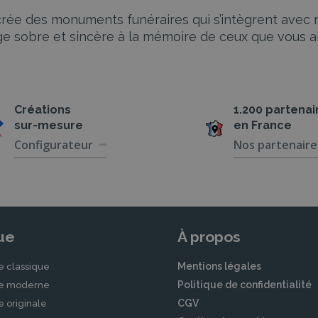
rée des monuments funéraires qui s’intègrent avec re
e sobre et sincère à la mémoire de ceux que vous a
Créations
1.200 partenai
sur-mesure
en France
Configurateur
Nos partenaire
ue
À propos
Mentions légales
e classique
Politique de confidentialité
le moderne
CGV
e originale