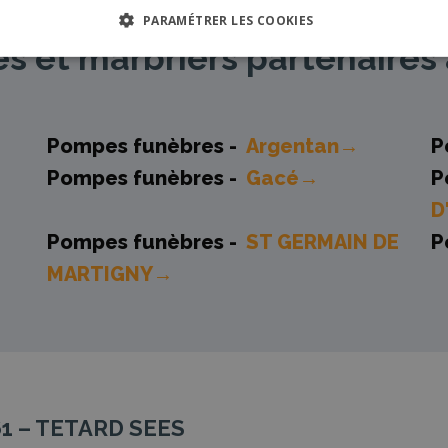
PARAMÉTRER LES COOKIES
 et marbriers partenaires 
Pompes funèbres -
Argentan→
P
Pompes funèbres -
Gacé→
P
D
Pompes funèbres -
ST GERMAIN DE
P
MARTIGNY→
61 – TETARD SEES