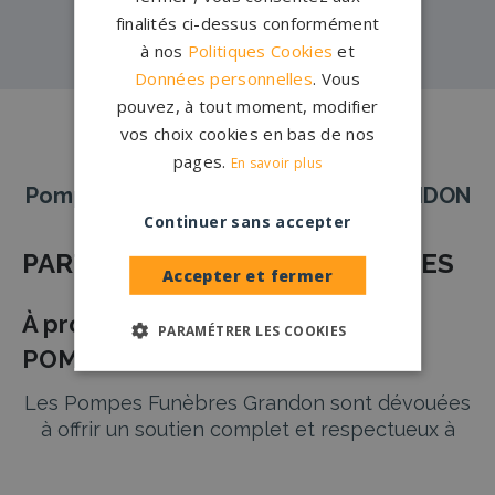
CHARENTE→
finalités ci-dessus conformément
à nos
Politiques Cookies
et
Données personnelles
. Vous
pouvez, à tout moment, modifier
vos choix cookies en bas de nos
pages.
En savoir plus
Pompes Funèbres et Marbrerie GRANDON
Continuer sans accepter
PARTENAIRE POMPES FUNÈBRES
Accepter et fermer
À propos de Pompes Funèbres
PARAMÉTRER LES COOKIES
POMPES FUNÈBRES GRANDON
Les Pompes Funèbres Grandon sont dévouées
à offrir un soutien complet et respectueux à
toutes les familles pendant les moments
difficiles de la perte d’un être cher. Grâce à une