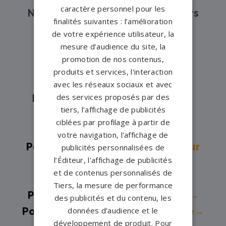
caractère personnel pour les
Nos pompes funèbres et marbriers
finalités suivantes : l’amélioration
partenaires à proximité
de votre expérience utilisateur, la
mesure d’audience du site, la
promotion de nos contenus,
Pompes funèbres -
ARS EN R→
produits et services, l'interaction
Pompes funèbres -
BORDS→
avec les réseaux sociaux et avec
des services proposés par des
Pompes funèbres -
COURCON→
tiers, l’affichage de publicités
Pompes funèbres -
Dolus-
ciblées par profilage à partir de
d'Oléron→
votre navigation, l'affichage de
Pompes funèbres -
Dompierre Sur
publicités personnalisées de
l’Éditeur, l'affichage de publicités
Mer→
et de contenus personnalisés de
Pompes funèbres -
Échillais→
Tiers, la mesure de performance
Pompes funèbres -
La Rochelle→
des publicités et du contenu, les
Pompes funèbres -
La Tremblade→
données d’audience et le
développement de produit. Pour