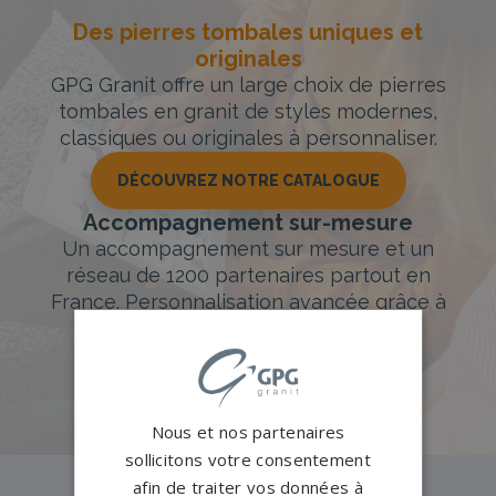
Des pierres tombales uniques et
originales
GPG Granit offre un large choix de pierres
tombales en granit de styles modernes,
classiques ou originales à personnaliser.
DÉCOUVREZ NOTRE CATALOGUE
Accompagnement sur-mesure
Un accompagnement sur mesure et un
réseau de 1200 partenaires partout en
France. Personnalisation avancée grâce à
notre configurateur 3D en ligne.
PERSONNALISEZ VOTRE MONUMENT
Nous et nos partenaires
sollicitons votre consentement
afin de traiter vos données à