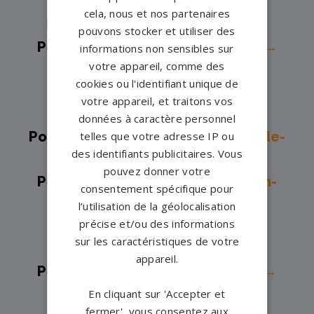
Pompes funèbres -
Marans→
cela, nous et nos partenaires
Pompes funèbres -
Marennes→
pouvons stocker et utiliser des
Pompes funèbres -
ROCHEFORT→
informations non sensibles sur
votre appareil, comme des
Pompes funèbres -
Royan→
cookies ou l'identifiant unique de
Pompes funèbres -
Saint-Jean-
votre appareil, et traitons vos
d'Angély→
données à caractère personnel
Pompes funèbres -
Saint-Martin-de-
telles que votre adresse IP ou
des identifiants publicitaires. Vous
Ré→
pouvez donner votre
Pompes funèbres -
Saint-Romain-
consentement spécifique pour
de-Benet→
l’utilisation de la géolocalisation
précise et/ou des informations
Pompes funèbres -
Saintes→
sur les caractéristiques de votre
Pompes funèbres -
Saujon→
appareil.
Pompes funèbres -
ST SAVINIEN→
Pompes funèbres -
TONNAY
En cliquant sur 'Accepter et
fermer', vous consentez aux