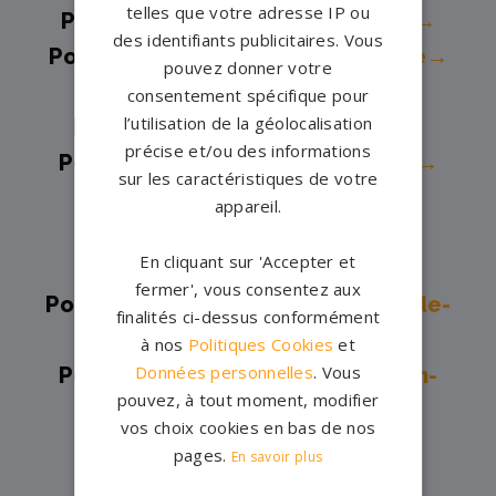
telles que votre adresse IP ou
Pompes funèbres -
La Rochelle→
des identifiants publicitaires. Vous
Pompes funèbres -
La Tremblade→
pouvez donner votre
Pompes funèbres -
Marans→
consentement spécifique pour
l’utilisation de la géolocalisation
Pompes funèbres -
Marennes→
précise et/ou des informations
Pompes funèbres -
ROCHEFORT→
sur les caractéristiques de votre
Pompes funèbres -
Royan→
appareil.
Pompes funèbres -
Saint-Jean-
En cliquant sur 'Accepter et
d'Angély→
fermer', vous consentez aux
Pompes funèbres -
Saint-Martin-de-
finalités ci-dessus conformément
Ré→
à nos
Politiques Cookies
et
Données personnelles
. Vous
Pompes funèbres -
Saint-Romain-
pouvez, à tout moment, modifier
de-Benet→
vos choix cookies en bas de nos
Pompes funèbres -
Saintes→
pages.
En savoir plus
Pompes funèbres -
Saujon→