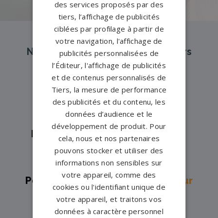
des services proposés par des
tiers, l’affichage de publicités
ciblées par profilage à partir de
votre navigation, l'affichage de
Nos pompes funèbres et marbriers
publicités personnalisées de
partenaires à proximité
l’Éditeur, l'affichage de publicités
et de contenus personnalisés de
Tiers, la mesure de performance
des publicités et du contenu, les
Pompes funèbres -
ARS EN R→
données d’audience et le
Pompes funèbres -
BORDS→
développement de produit. Pour
Pompes funèbres -
COURCON→
cela, nous et nos partenaires
Pompes funèbres -
Dolus-
pouvons stocker et utiliser des
informations non sensibles sur
d'Oléron→
votre appareil, comme des
Pompes funèbres -
Dompierre Sur
cookies ou l'identifiant unique de
Mer→
votre appareil, et traitons vos
Pompes funèbres -
Échillais→
données à caractère personnel