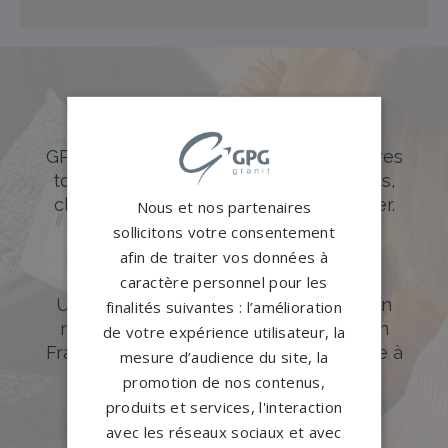
Des pierres tombales uniques et
originales
GPG Granit offre un large choix de pierres
tombales en granit de styles modernes,
classiques ou originales à personnaliser.
Nous et nos partenaires
sollicitons votre consentement
DÉCOUVREZ NOTRE CATALOGUE
afin de traiter vos données à
Accompagnement sur-mesure
caractère personnel pour les
Un accompagnement sur mesure et un
finalités suivantes : l’amélioration
réseau de 1200 partenaires partout en
de votre expérience utilisateur, la
France. Personnalisation avancée grâce à
mesure d’audience du site, la
notre configurateur 3D en ligne.
promotion de nos contenus,
produits et services, l'interaction
PERSONNALISEZ VOTRE MONUMENT
avec les réseaux sociaux et avec