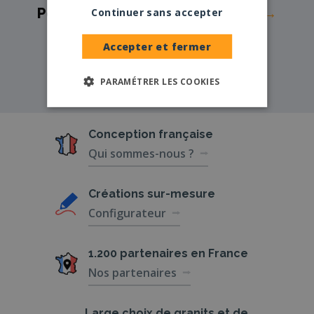
Pompes funèbres -
ST SAVINIEN→
Continuer sans accepter
Pompes funèbres -
TONNAY
Accepter et fermer
CHARENTE→
PARAMÉTRER LES COOKIES
Conception
française
Qui sommes-nous ?
Créations
sur-mesure
Configurateur
1.200 partenaires
en France
Nos partenaires
Large choix de
granits et de