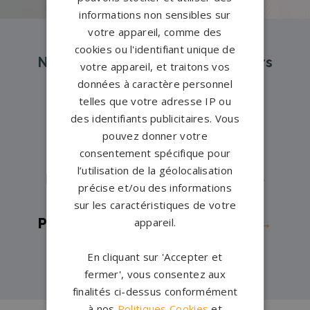
informations non sensibles sur
votre appareil, comme des
cookies ou l'identifiant unique de
Nos pompes funèbres et marbriers
votre appareil, et traitons vos
partenaires à proximité
données à caractère personnel
telles que votre adresse IP ou
des identifiants publicitaires. Vous
Pompes funèbres -
Anglet→
pouvez donner votre
consentement spécifique pour
Pompes funèbres -
Biarritz→
l’utilisation de la géolocalisation
Pompes funèbres -
Cambo-les-
précise et/ou des informations
Bains→
sur les caractéristiques de votre
Pompes funèbres -
HASPARREN→
appareil.
Pompes funèbres -
Pau→
En cliquant sur 'Accepter et
fermer', vous consentez aux
finalités ci-dessus conformément
à nos
Politiques Cookies
et