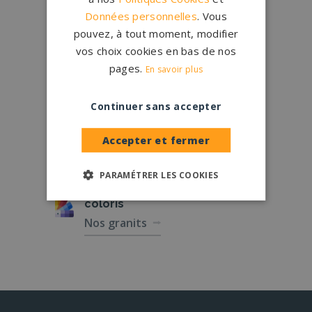
Conception
française
Données personnelles
. Vous
Qui sommes-nous ?
pouvez, à tout moment, modifier
vos choix cookies en bas de nos
pages.
Créations
sur-mesure
En savoir plus
Configurateur
Continuer sans accepter
1.200 partenaires
en France
Accepter et fermer
Nos partenaires
PARAMÉTRER LES COOKIES
Large choix de
granits et de
coloris
Nos granits