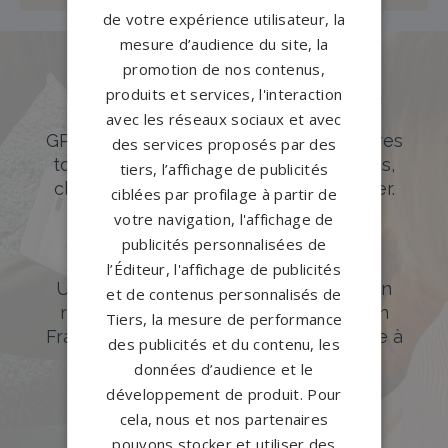
de votre expérience utilisateur, la
mesure d’audience du site, la
promotion de nos contenus,
Des pierres tombales uniques et
produits et services, l'interaction
originales
avec les réseaux sociaux et avec
GPG Granit offre un large choix de pierres
des services proposés par des
tombales en granit de styles modernes,
tiers, l’affichage de publicités
classiques ou originales à personnaliser.
ciblées par profilage à partir de
votre navigation, l'affichage de
DÉCOUVREZ NOTRE CATALOGUE
publicités personnalisées de
Accompagnement sur-mesure
l’Éditeur, l'affichage de publicités
Un accompagnement sur mesure et un
et de contenus personnalisés de
réseau de 1200 partenaires partout en
Tiers, la mesure de performance
France. Personnalisation avancée grâce à
des publicités et du contenu, les
notre configurateur 3D en ligne.
données d’audience et le
développement de produit. Pour
PERSONNALISEZ VOTRE MONUMENT
cela, nous et nos partenaires
pouvons stocker et utiliser des