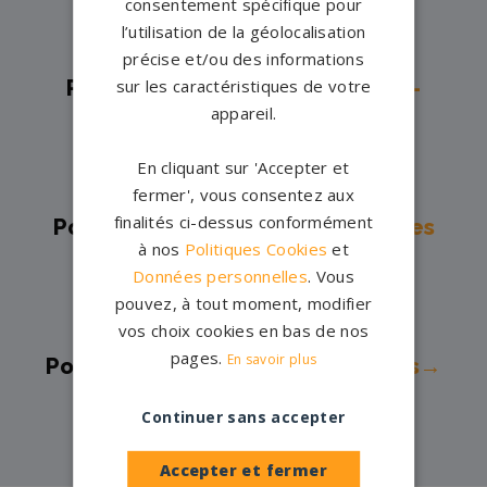
consentement spécifique pour
Châteaux→
l’utilisation de la géolocalisation
Pompes funèbres -
Mirebeau→
précise et/ou des informations
Pompes funèbres -
Neuville-de-
sur les caractéristiques de votre
appareil.
Poitou→
Pompes funèbres -
POITIERS→
En cliquant sur 'Accepter et
Pompes funèbres -
Romagne→
fermer', vous consentez aux
finalités ci-dessus conformément
Pompes funèbres -
St Georges Les
à nos
Politiques Cookies
et
Baillargeaux→
Données personnelles
. Vous
Pompes funèbres -
St Jean de
pouvez, à tout moment, modifier
Sauves→
vos choix cookies en bas de nos
pages.
En savoir plus
Pompes funèbres -
Trois-Moutiers→
Pompes funèbres -
Vouillé→
Continuer sans accepter
Accepter et fermer