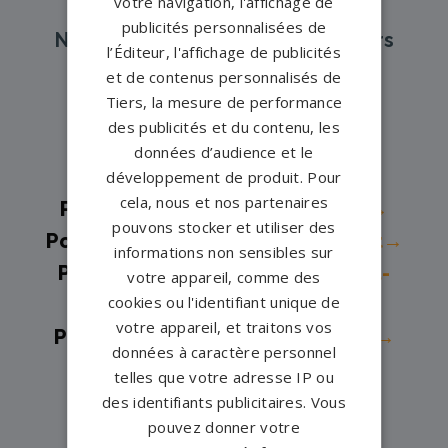
votre navigation, l'affichage de
publicités personnalisées de
Nos pompes funèbres et marbriers
l’Éditeur, l'affichage de publicités
partenaires à proximité
et de contenus personnalisés de
Tiers, la mesure de performance
des publicités et du contenu, les
Pompes funèbres -
Bonneuil-
données d’audience et le
Matours→
développement de produit. Pour
cela, nous et nos partenaires
Pompes funèbres -
Buxerolles→
pouvons stocker et utiliser des
Pompes funèbres -
Châtellerault→
informations non sensibles sur
Pompes funèbres -
Dangé-Saint-
votre appareil, comme des
cookies ou l'identifiant unique de
Romain→
votre appareil, et traitons vos
Pompes funèbres -
Jaunay Clan→
données à caractère personnel
Pompes funèbres -
Latillé→
telles que votre adresse IP ou
Pompes funèbres -
Lusignan→
des identifiants publicitaires. Vous
pouvez donner votre
Pompes funèbres -
Lussac-les-