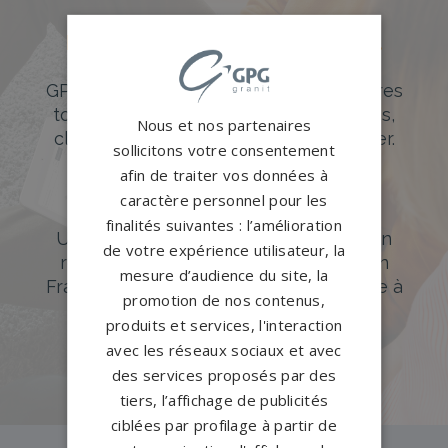
Des pierres tombales uniques et
originales
GPG Granit offre un large choix de pierres
tombales en granit de styles modernes,
Nous et nos partenaires
classiques ou originales à personnaliser.
sollicitons votre consentement
afin de traiter vos données à
DÉCOUVREZ NOTRE CATALOGUE
caractère personnel pour les
Accompagnement sur-mesure
finalités suivantes : l’amélioration
Un accompagnement sur mesure et un
de votre expérience utilisateur, la
réseau de 1200 partenaires partout en
mesure d’audience du site, la
France. Personnalisation avancée grâce à
promotion de nos contenus,
notre configurateur 3D en ligne.
produits et services, l'interaction
avec les réseaux sociaux et avec
PERSONNALISEZ VOTRE MONUMENT
des services proposés par des
tiers, l’affichage de publicités
ciblées par profilage à partir de