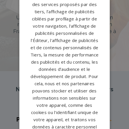
des services proposés par des
Accompagnement sur-mesure
tiers, l’affichage de publicités
Un accompagnement sur mesure et un
ciblées par profilage à partir de
réseau de 1200 partenaires partout en
votre navigation, l'affichage de
France. Personnalisation avancée grâce à
publicités personnalisées de
notre configurateur 3D en ligne.
l’Éditeur, l'affichage de publicités
et de contenus personnalisés de
PERSONNALISEZ VOTRE MONUMENT
Tiers, la mesure de performance
des publicités et du contenu, les
données d’audience et le
développement de produit. Pour
cela, nous et nos partenaires
Nos pompes funèbres et marbriers
pouvons stocker et utiliser des
partenaires à proximité
informations non sensibles sur
votre appareil, comme des
cookies ou l'identifiant unique de
Pompes funèbres -
Bellegarde→
votre appareil, et traitons vos
données à caractère personnel
Pompes funèbres -
Bernis→