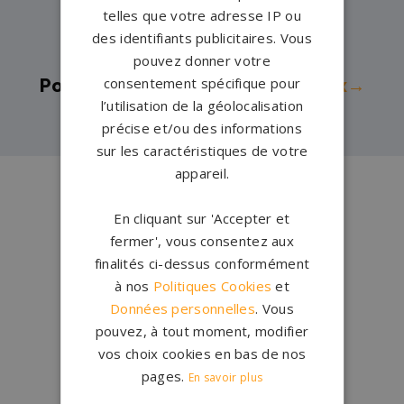
telles que votre adresse IP ou
Pompes funèbres -
Le Vigan→
des identifiants publicitaires. Vous
Pompes funèbres -
NIMES→
pouvez donner votre
consentement spécifique pour
Pompes funèbres -
Saint-Ambroix→
l’utilisation de la géolocalisation
précise et/ou des informations
sur les caractéristiques de votre
appareil.
Conception
française
Qui sommes-nous ?
En cliquant sur 'Accepter et
fermer', vous consentez aux
Créations
sur-mesure
finalités ci-dessus conformément
Configurateur
à nos
Politiques Cookies
et
Données personnelles
. Vous
pouvez, à tout moment, modifier
1.200 partenaires
en France
vos choix cookies en bas de nos
Nos partenaires
pages.
En savoir plus