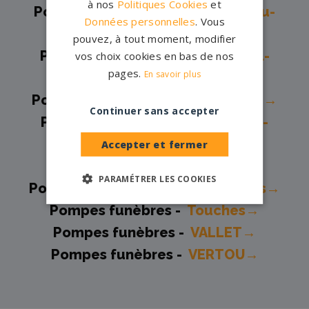
à nos
Politiques Cookies
et
Pompes funèbres -
Saint-Mars-du-
Données personnelles
. Vous
Désert→
pouvez, à tout moment, modifier
Pompes funèbres -
Saint-Michel-
vos choix cookies en bas de nos
pages.
En savoir plus
Chef-Chef→
Pompes funèbres -
Saint-Nazaire→
Continuer sans accepter
Pompes funèbres -
Sainte-Luce-
sur-Loire→
Accepter et fermer
Pompes funèbres -
Savenay→
PARAMÉTRER LES COOKIES
Pompes funèbres -
Sion Les Mines→
Pompes funèbres -
Touches→
Pompes funèbres -
VALLET→
Pompes funèbres -
VERTOU→