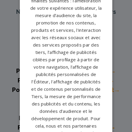
finalités suivantes : l’amélioration
de votre expérience utilisateur, la
Nos pompes funèbres et marbriers
mesure d’audience du site, la
partenaires à proximité
promotion de nos contenus,
produits et services, l'interaction
avec les réseaux sociaux et avec
Pompes funèbres -
Ancenis→
des services proposés par des
Pompes funèbres -
Blain→
tiers, l’affichage de publicités
ciblées par profilage à partir de
Pompes funèbres -
Bouaye→
votre navigation, l'affichage de
Pompes funèbres -
Bouguenais→
publicités personnalisées de
Pompes funèbres -
Carquefou→
l’Éditeur, l'affichage de publicités
et de contenus personnalisés de
Pompes funèbres -
Châteaubriant→
Tiers, la mesure de performance
Pompes funèbres -
Guémené-
des publicités et du contenu, les
Penfao→
données d’audience et le
Pompes funèbres -
Guérande→
développement de produit. Pour
cela, nous et nos partenaires
Pompes funèbres -
La Chapelle-