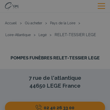
Accueil
>
Où acheter
>
Pays de la Loire
>
RELET-TESSIER LEGE
Loire-Atlantique
>
Legé
>
POMPES FUNÈBRES RELET-TESSIER LEGE
7 rue de l'atlantique
44650
LEGE
France
02 40 26 33 00