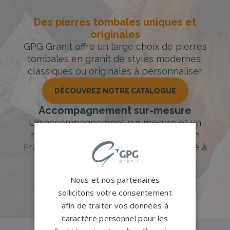
Des pierres tombales uniques et
originales
GPG Granit offre un large choix de pierres
tombales en granit de styles modernes,
classiques ou originales à personnaliser.
DÉCOUVREZ NOTRE CATALOGUE
Accompagnement sur-mesure
Un accompagnement sur mesure et un
réseau de 1200 partenaires partout en
France. Personnalisation avancée grâce à
notre configurateur 3D en ligne.
Nous et nos partenaires
PERSONNALISEZ VOTRE MONUMENT
sollicitons votre consentement
afin de traiter vos données à
caractère personnel pour les