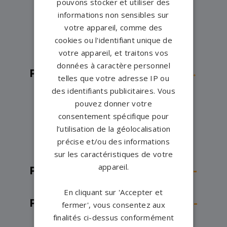
pouvons stocker et utiliser des
sur-Erdre→
informations non sensibles sur
Pompes funèbres -
LE LOROUX
votre appareil, comme des
cookies ou l'identifiant unique de
BOTTEREAU→
votre appareil, et traitons vos
Pompes funèbres -
Legé→
données à caractère personnel
Pompes funèbres -
Machecoul→
telles que votre adresse IP ou
Pompes funèbres -
Nantes→
des identifiants publicitaires. Vous
pouvez donner votre
Pompes funèbres -
Nozay→
consentement spécifique pour
Pompes funèbres -
Plessé→
l’utilisation de la géolocalisation
Pompes funèbres -
Pornic→
précise et/ou des informations
Pompes funèbres -
Rezé→
sur les caractéristiques de votre
appareil.
Pompes funèbres -
Saint-Brevin-
les-Pins→
En cliquant sur 'Accepter et
Pompes funèbres -
Saint-Gildas-
fermer', vous consentez aux
finalités ci-dessus conformément
des-Bois→