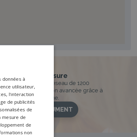
nement sur-mesure
os données à
sur mesure et un réseau de 1200
ence utilisateur,
ance. Personnalisation avancée grâce à
s, l'interaction
figurateur 3D en ligne.
age de publicités
ISEZ VOTRE MONUMENT
ersonnalisées de
 la mesure de
veloppement de
nformations non