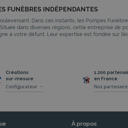
MPES FUNÈBRES INDÉPENDANTES
 bouleversant. Dans ces instants, les Pompes Funèbre
tuée dans diverses régions, cette entreprise de p
 à votre défunt. Leur expertise est fondée sur l’éco
DÉPENDANTES
ES sont complets et variés pour répondre aux diff
rise en charge totale de toutes les démarches admini
Créations
1.200 partenai
sur-mesure
en France
Configurateur
Nos partenaire
éficiez d’une organisation d’obsèques de A à Z, de
 Que ce soit pour une inhumation ou une crémation, i
ue
À propos
tiel proposé par les POMPES FUNÈBRES INDÉPENDANTE