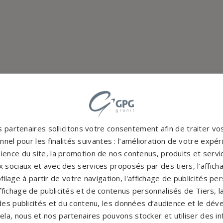
Accompag
es et originales
 partenaires sollicitons votre consentement afin de traiter v
Un accompagnement 
rres tombales en granit de
nel pour les finalités suivantes : l’amélioration de votre expéri
partenaires partout en Fr
inales à personnaliser.
ience du site, la promotion de nos contenus, produits et service
notre con
 sociaux et avec des services proposés par des tiers, l’affich
CATALOGUE
PERSONNAL
filage à partir de votre navigation, l'affichage de publicités p
'affichage de publicités et de contenus personnalisés de Tiers,
es publicités et du contenu, les données d’audience et le dé
cela, nous et nos partenaires pouvons stocker et utiliser des i