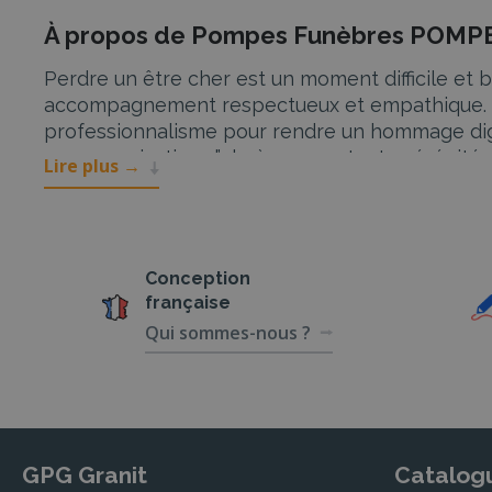
À propos de Pompes Funèbres PO
Perdre un être cher est un moment difficile et
accompagnement respectueux et empathique. Si
professionnalisme pour rendre un hommage digne
une organisation d’obsèques en toute sérénité.
Lire plus
→
Services de POMPES FUNÈBRES IN
Les services de POMPES FUNÈBRES INDÉPENDANT
endeuillées. Leur équipe dévouée garantit une p
Conception
française
Organisation d’obsèques
Qui sommes-nous ?
Avec POMPES FUNÈBRES INDÉPENDANTES, vous bén
la gestion des articles funéraires nécessaires.
cérémonie soit à la hauteur de vos attentes.
Marbrerie Funéraire
GPG Granit
Catalog
La marbrerie funéraire est un service essen