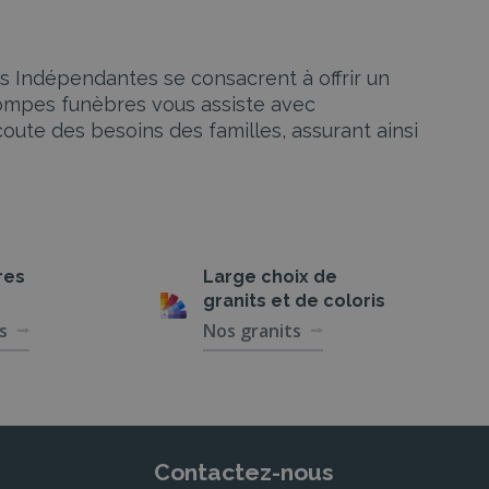
s Indépendantes se consacrent à offrir un
ompes funèbres vous assiste avec
ute des besoins des familles, assurant ainsi
érents besoins et volontés des familles
stratives et logistiques.
res
Large choix de
granits et de coloris
s
Nos granits
 la planification de la cérémonie funéraire à
ls assurent toutes les étapes pour que chaque
Contactez-nous
S. Des pierres tombales personnalisées aux