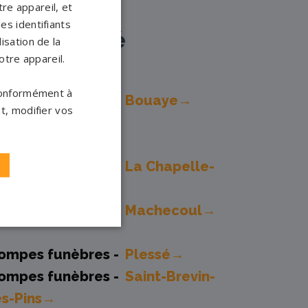
re appareil, et
es identifiants
à proximité
isation de la
otre appareil.
 conformément à
ompes funèbres -
Bouaye→
t, modifier vos
ompes funèbres -
hâteaubriant→
ompes funèbres -
La Chapelle-
ur-Erdre→
ompes funèbres -
Machecoul→
ompes funèbres -
Plessé→
ompes funèbres -
Saint-Brevin-
es-Pins→