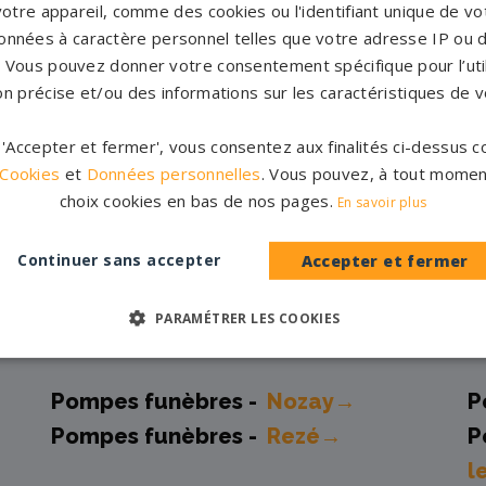
votre appareil, comme des cookies ou l'identifiant unique de vot
onnées à caractère personnel telles que votre adresse IP ou d
 et marbriers partenaires 
s. Vous pouvez donner votre consentement spécifique pour l’util
on précise et/ou des informations sur les caractéristiques de v
r 'Accepter et fermer', vous consentez aux finalités ci-dessus
Pompes funèbres -
Blain→
P
 Cookies
et
Données personnelles
. Vous pouvez, à tout momen
Pompes funèbres -
Carquefou→
P
choix cookies en bas de nos pages.
En savoir plus
C
Pompes funèbres -
Guérande→
P
Continuer sans accepter
Accepter et fermer
s
PARAMÉTRER LES COOKIES
Pompes funèbres -
Legé→
P
Pompes funèbres -
Nozay→
P
Pompes funèbres -
Rezé→
P
l