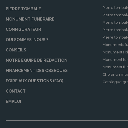
monuments funéraires élégants, leur équipe de 
Pierre tombal
PIERRE TOMBALE
Inhumation et crémation
Pierre tomba
MONUMENT FUNÉRAIRE
Pierre tombal
Que vous optiez pour une inhumation ou une
CONFIGURATEUR
Pierre tomba
conseillent sur les choix adaptés à vos convic
Pierre tomba
columbarium et la livraison des urnes.
QUI SOMMES-NOUS ?
Monuments fu
Thanatopraxie
CONSEILS
Monuments ci
Pour préserver l’apparence du défunt et per
Monument fun
NOTRE ÉQUIPE DE RÉDACTION
services de thanatopraxie. Cette technique de so
Monument funé
FINANCEMENT DES OBSÈQUES
au revoir dans de meilleures conditions.
Choisir un mo
FOIRE AUX QUESTIONS (FAQ)
Catalogue gra
Cérémonies
CONTACT
POMPES FUNÈBRES INDÉPENDANTES se spécialise
souhaits de la famille pour l’éloge, le choix de
EMPLOI
moment de commémoration et de souvenir uni
Nos engagements