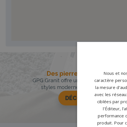
Des pierres tombales uniqu
Nous et nos
GPG Granit offre un large choix de pie
caractère person
styles modernes, classiques ou orig
la mesure d’aud
avec les réseaux
DÉCOUVREZ NOTRE 
ciblées par pro
l’Éditeur, l
performance d
produit. Pour 