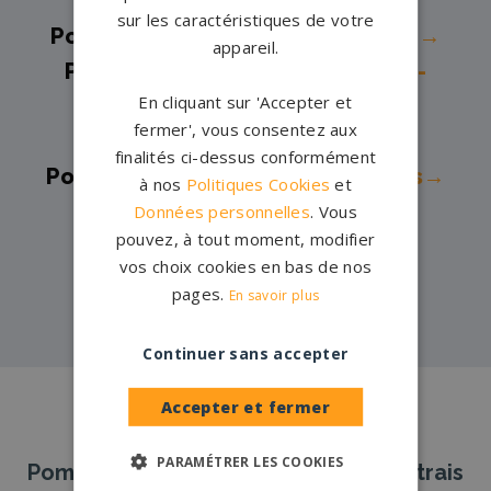
Chef-Chef→
sur les caractéristiques de votre
Pompes funèbres -
Saint-Nazaire→
appareil.
Pompes funèbres -
Sainte-Luce-
En cliquant sur 'Accepter et
sur-Loire→
fermer', vous consentez aux
Pompes funèbres -
Savenay→
finalités ci-dessus conformément
Pompes funèbres -
Sion Les Mines→
à nos
Politiques Cookies
et
Pompes funèbres -
Touches→
Données personnelles
. Vous
pouvez, à tout moment, modifier
Pompes funèbres -
VALLET→
vos choix cookies en bas de nos
Pompes funèbres -
VERTOU→
pages.
En savoir plus
Continuer sans accepter
Accepter et fermer
PARAMÉTRER LES COOKIES
Pompes Funèbres et Marbrerie Beautrais