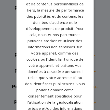
Pompes funèbres -
Legé→
et de contenus personnalisés de
Pompes funèbres -
Machecoul→
Tiers, la mesure de performance
Pompes funèbres -
Nantes→
des publicités et du contenu, les
données d’audience et le
Pompes funèbres -
Nozay→
développement de produit. Pour
Pompes funèbres -
Plessé→
cela, nous et nos partenaires
Pompes funèbres -
Pornic→
pouvons stocker et utiliser des
informations non sensibles sur
Pompes funèbres -
Rezé→
votre appareil, comme des
Pompes funèbres -
Saint-Brevin-
cookies ou l'identifiant unique de
les-Pins→
votre appareil, et traitons vos
Pompes funèbres -
Saint-Gildas-
données à caractère personnel
telles que votre adresse IP ou
des-Bois→
des identifiants publicitaires. Vous
Pompes funèbres -
Saint-Mars-du-
pouvez donner votre
Désert→
consentement spécifique pour
Pompes funèbres -
Saint-Michel-
l’utilisation de la géolocalisation
précise et/ou des informations