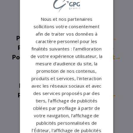
Pompes funèbres -
Ancenis→
Pompes funèbres -
Blain→
Nous et nos partenaires
sollicitons votre consentement
Pompes funèbres -
Bouaye→
afin de traiter vos données à
Pompes funèbres -
Bouguenais→
caractère personnel pour les
Pompes funèbres -
Carquefou→
finalités suivantes : l’amélioration
de votre expérience utilisateur, la
Pompes funèbres -
Châteaubriant→
mesure d’audience du site, la
Pompes funèbres -
Guémené-
promotion de nos contenus,
Penfao→
produits et services, l'interaction
Pompes funèbres -
Guérande→
avec les réseaux sociaux et avec
des services proposés par des
Pompes funèbres -
La Chapelle-
tiers, l’affichage de publicités
sur-Erdre→
ciblées par profilage à partir de
Pompes funèbres -
LE LOROUX
votre navigation, l'affichage de
publicités personnalisées de
BOTTEREAU→
l’Éditeur, l'affichage de publicités