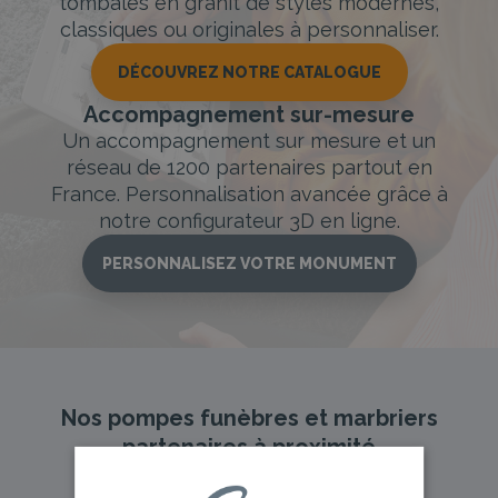
tombales en granit de styles modernes,
classiques ou originales à personnaliser.
DÉCOUVREZ NOTRE CATALOGUE
Accompagnement sur-mesure
Un accompagnement sur mesure et un
réseau de 1200 partenaires partout en
France. Personnalisation avancée grâce à
notre configurateur 3D en ligne.
PERSONNALISEZ VOTRE MONUMENT
Nos pompes funèbres et marbriers
partenaires à proximité