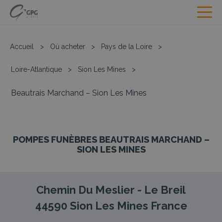
Accueil
>
Où acheter
>
Pays de la Loire
>
Loire-Atlantique
>
Sion Les Mines
>
Beautrais Marchand – Sion Les Mines
POMPES FUNÈBRES BEAUTRAIS MARCHAND –
SION LES MINES
Chemin Du Meslier - Le Breil
44590
Sion Les Mines
France