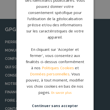
des identifiants publicitaires. Vous
pouvez donner votre
consentement spécifique pour
l’utilisation de la géolocalisation
précise et/ou des informations
GPG Granit
sur les caractéristiques de votre
appareil.
PIERRE TOMBALE
En cliquant sur 'Accepter et
MONUMENT FUNÉRAIRE
fermer', vous consentez aux
CONFIGURATEUR
finalités ci-dessus conformément
QUI SOMMES-NOUS ?
à nos
Politiques Cookies
et
Données personnelles
. Vous
CONSEILS
pouvez, à tout moment, modifier
NOTRE ÉQUIPE DE RÉDACTION
vos choix cookies en bas de nos
pages.
FINANCEMENT DES OBSÈQUES
En savoir plus
FOIRE AUX QUESTIONS (FAQ)
Continuer sans accepter
CONTACT