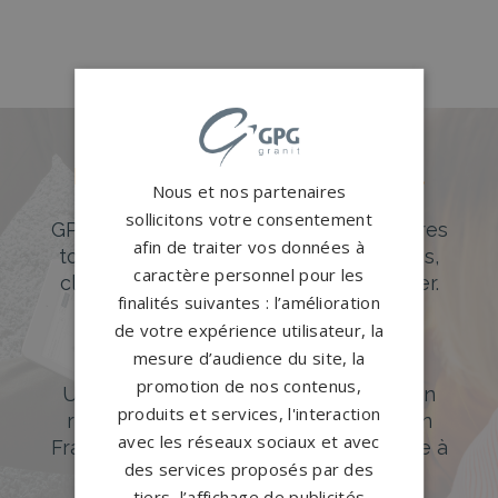
Des pierres tombales uniques et
Nous et nos partenaires
originales
sollicitons votre consentement
GPG Granit offre un large choix de pierres
afin de traiter vos données à
tombales en granit de styles modernes,
caractère personnel pour les
classiques ou originales à personnaliser.
finalités suivantes : l’amélioration
DÉCOUVREZ NOTRE CATALOGUE
de votre expérience utilisateur, la
mesure d’audience du site, la
Accompagnement sur-mesure
promotion de nos contenus,
Un accompagnement sur mesure et un
produits et services, l'interaction
réseau de 1200 partenaires partout en
avec les réseaux sociaux et avec
France. Personnalisation avancée grâce à
des services proposés par des
notre configurateur 3D en ligne.
tiers, l’affichage de publicités