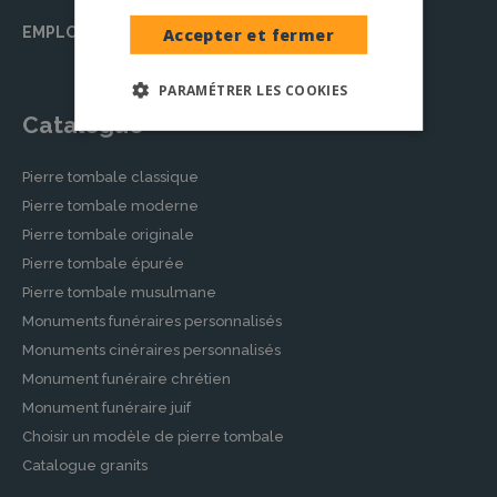
EMPLOI
Accepter et fermer
PARAMÉTRER LES COOKIES
Catalogue
Pierre tombale classique
Pierre tombale moderne
Pierre tombale originale
Pierre tombale épurée
Pierre tombale musulmane
Monuments funéraires personnalisés
Monuments cinéraires personnalisés
Monument funéraire chrétien
Monument funéraire juif
Choisir un modèle de pierre tombale
Catalogue granits