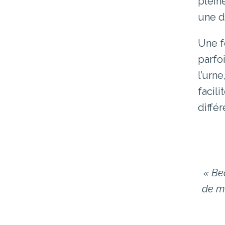
plein
une d
Une f
parfoi
l’urne
facili
différ
« Be
de mo