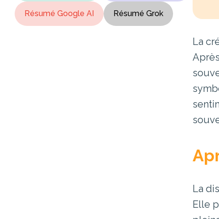
Résumé Google AI
Résumé Grok
La cr
Après
souve
symbo
senti
souve
Apr
La di
Elle 