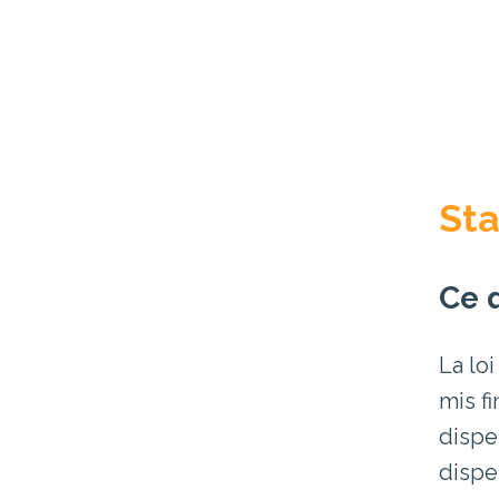
Sta
Ce q
La lo
mis f
dispe
dispe