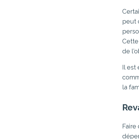
Certa
peut 
perso
Cette
de l’
Il es
commé
la fa
Rev
Faire
dépen