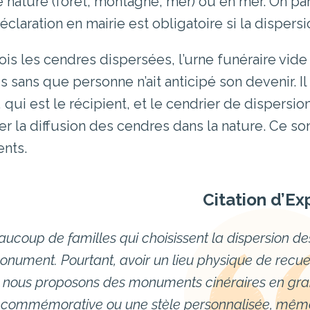
e nature (forêt, montagne, mer) ou en mer. On par
éclaration en mairie est obligatoire si la dispers
ois les cendres dispersées, l’urne funéraire vide 
s sans que personne n’ait anticipé son devenir. Il
, qui est le récipient, et le cendrier de dispersio
ter la diffusion des cendres dans la nature. Ce so
ents.
Citation d’Ex
aucoup de familles qui choisissent la dispersion de
nument. Pourtant, avoir un lieu physique de recuei
nous proposons des monuments cinéraires en grani
commémorative ou une stèle personnalisée, même s