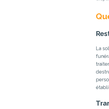
Que
Res
La so
funér
trait
destr
perso
établ
Tra