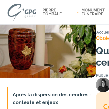
PIERRE
MONUMENT
TOMBALE
FUNÉRAIRE
Accuei
Obsè
Qu
ce
Publié
Après la dispersion des cendres :
contexte et enjeux
C