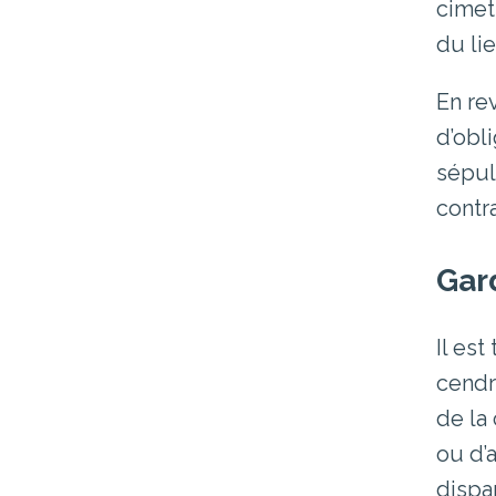
cimet
du li
En re
d’obl
sépul
contr
Gard
Il est
cendr
de la
ou d’
dispa