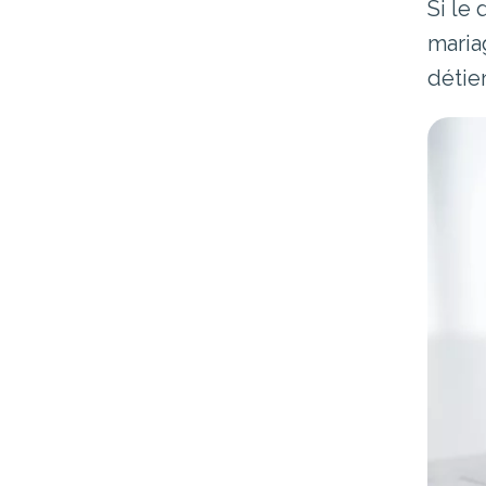
Si le
maria
détie