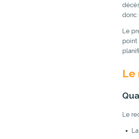
décès 
donc 
Le pr
point 
planif
Le 
Quan
Le re
La