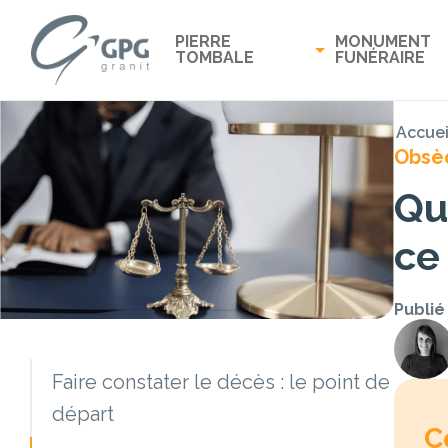
PIERRE
MONUMENT
TOMBALE
FUNÉRAIRE
Accuei
Obsè
Qu
ce 
Publié
Faire constater le décès : le point de
départ
C