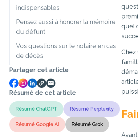
quest
indispensables
premi
Pensez aussi à honorer la mémoire
quel 
du défunt
succe
Vos questions sur le notaire en cas
Chez 
de décès
famil
Partager cet article
démar
artic
puiss
Résumé de cet article
Résumé ChatGPT
Résumé Perplexity
Fai
Résumé Google AI
Résumé Grok
Avant