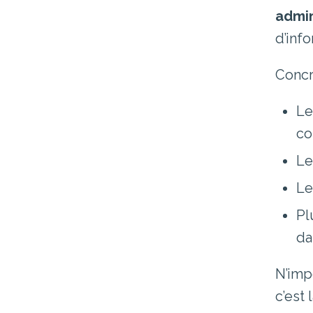
admin
d’inf
Concr
L
co
L
L
Pl
da
N’imp
c’est 