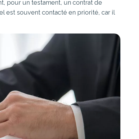
ant, pour un testament, un contrat de
est souvent contacté en priorité, car il