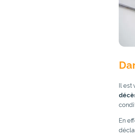
Dan
Il es
décè
condi
En ef
décla