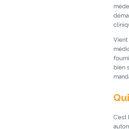
médec
démar
clini
Vient
médic
fourn
bien 
manda
Qui
C’est
autom