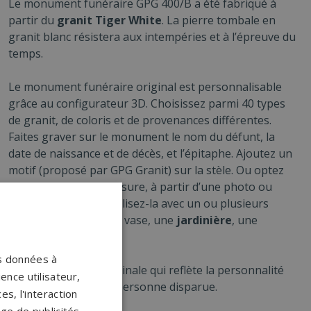
Le monument funéraire GPG 400/B a été fabriqué à
partir du
granit Tiger White
. La pierre tombale en
granit blanc résistera aux intempéries et à l’épreuve du
temps.
Le monument funéraire original est personnalisable
grâce au configurateur 3D. Choisissez parmi 40 types
de granit, de coloris et de provenances différentes.
Faites graver sur le monument le nom du défunt, la
date de naissance et de décès, et l’épitaphe. Ajoutez un
motif (proposé par GPG Granit) sur la stèle. Ou optez
pour un motif sur-mesure, à partir d’une photo ou
d’un dessin. Personnalisez-la avec un ou plusieurs
accessoires tels qu’un vase, une
jardinière
, une
statuette…
os données à
Créez une tombe originale qui reflète la personnalité
ence utilisateur,
et l’importance de la personne disparue.
s, l'interaction