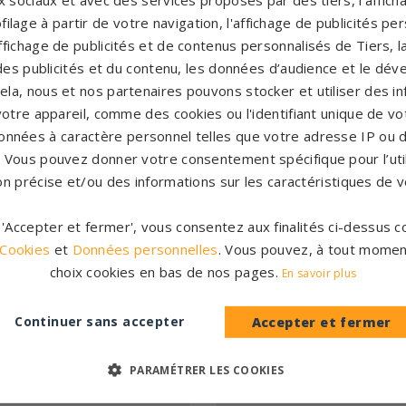
 sociaux et avec des services proposés par des tiers, l’affich
filage à partir de votre navigation, l'affichage de publicités p
'affichage de publicités et de contenus personnalisés de Tiers,
es publicités et du contenu, les données d’audience et le dé
cela, nous et nos partenaires pouvons stocker et utiliser des i
NOS MONUMENTS SIMILAIRES
votre appareil, comme des cookies ou l'identifiant unique de vot
onnées à caractère personnel telles que votre adresse IP ou d
s. Vous pouvez donner votre consentement spécifique pour l’util
on précise et/ou des informations sur les caractéristiques de v
r 'Accepter et fermer', vous consentez aux finalités ci-dessus
 Cookies
et
Données personnelles
. Vous pouvez, à tout momen
choix cookies en bas de nos pages.
En savoir plus
Continuer sans accepter
Accepter et fermer
PARAMÉTRER LES COOKIES