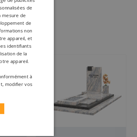
age de publicités
ersonnalisées de
 la mesure de
veloppement de
nformations non
re appareil, et
es identifiants
isation de la
otre appareil.
 conformément à
t, modifier vos