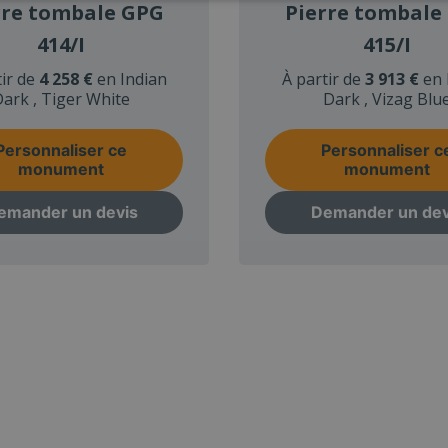
rre tombale GPG
Pierre tombale
414/I
415/I
tir de
4 258 €
en Indian
À partir de
3 913 €
en 
ark , Tiger White
Dark , Vizag Blu
Personnaliser ce
Personnaliser c
monument
monument
emander un devis
Demander un dev