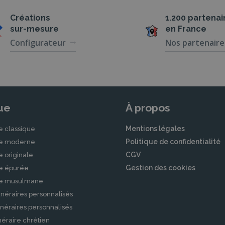
Créations
1.200 partenai
sur-mesure
en France
Configurateur
Nos partenaire
ue
À propos
Mentions légales
e classique
Politique de confidentialité
le moderne
CGV
e originale
Gestion des cookies
le épurée
le musulmane
néraires personnalisés
néraires personnalisés
éraire chrétien