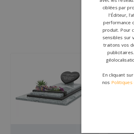
avec les réseaux
ciblées par pro
l’Éditeur, l
performance d
produit. Pour 
sensibles sur 
traitons vos d
publicitaire
géolocalisati
En cliquant su
nos
Politiques