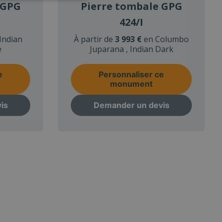
 GPG
Pierre tombale GPG
424/I
Indian
À partir de
3 993 €
en Columbo
e
Juparana , Indian Dark
e
Personnaliser ce
monument
is
Demander un devis