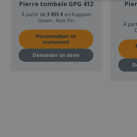
Pierre tombale GPG 412
Pie
À partir de
3 955 €
en Kuppam
Green , Noir Fin
À par
D
Personnaliser ce
monument
Demander un devis
D