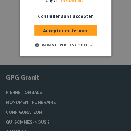
pages.
En savoir plus
Nos partenaires
Continuer sans accepter
Large choix de
granits et de
coloris
Accepter et fermer
Nos granits
PARAMÉTRER LES COOKIES
GPG Granit
PIERRE TOMBALE
MONUMENT FUNÉRAIRE
CONFIGURATEUR
QUI SOMMES-NOUS ?