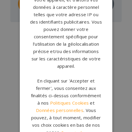
Personnaliser
Demander un
ce monument
devis
données à caractère personnel
telles que votre adresse IP ou
des identifiants publicitaires. Vous
pouvez donner votre
consentement spécifique pour
l’utilisation de la géolocalisation
précise et/ou des informations
sur les caractéristiques de votre
appareil.
Conception
française
En cliquant sur 'Accepter et
Qui sommes-nous ?
fermer', vous consentez aux
finalités ci-dessus conformément
à nos
Politiques Cookies
et
Créations
sur-mesure
Données personnelles
. Vous
Configurateur
pouvez, à tout moment, modifier
vos choix cookies en bas de nos
1.200 partenaires
en France