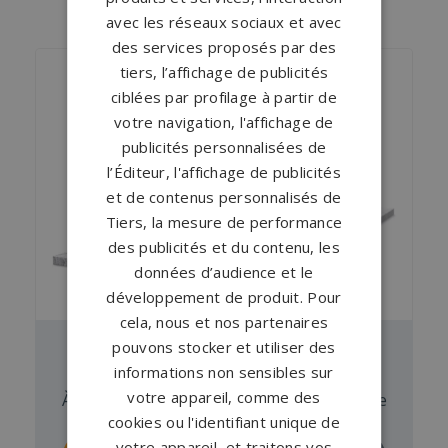
NOS MONUMENTS SIMILAIRES
avec les réseaux sociaux et avec
des services proposés par des
tiers, l’affichage de publicités
ciblées par profilage à partir de
votre navigation, l'affichage de
publicités personnalisées de
l’Éditeur, l'affichage de publicités
et de contenus personnalisés de
Tiers, la mesure de performance
des publicités et du contenu, les
données d’audience et le
développement de produit. Pour
cela, nous et nos partenaires
pouvons stocker et utiliser des
Pierre tombale GPG 449/N
informations non sensibles sur
votre appareil, comme des
À partir de
4 905 €
en Noir Fin , Tiger White
cookies ou l'identifiant unique de
votre appareil, et traitons vos