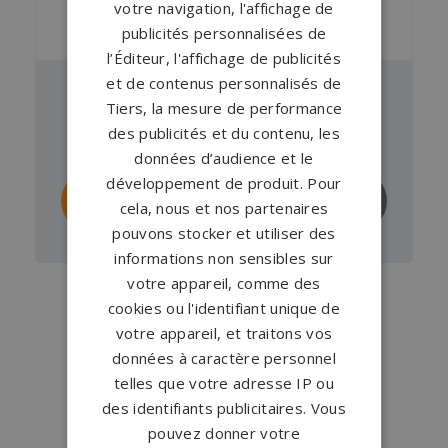
votre navigation, l'affichage de
publicités personnalisées de
l’Éditeur, l'affichage de publicités
et de contenus personnalisés de
Pierre tombale GPG 505
Tiers, la mesure de performance
des publicités et du contenu, les
À partir de
4 893 €
en Noir Fin
données d’audience et le
développement de produit. Pour
Personnaliser
Demander un
cela, nous et nos partenaires
ce monument
devis
pouvons stocker et utiliser des
informations non sensibles sur
votre appareil, comme des
cookies ou l'identifiant unique de
votre appareil, et traitons vos
données à caractère personnel
telles que votre adresse IP ou
des identifiants publicitaires. Vous
pouvez donner votre