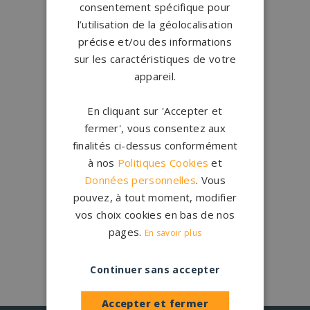
consentement spécifique pour
l’utilisation de la géolocalisation
Conception
française
précise et/ou des informations
Qui sommes-nous ?
sur les caractéristiques de votre
appareil.
Créations
sur-mesure
Configurateur
En cliquant sur 'Accepter et
fermer', vous consentez aux
finalités ci-dessus conformément
1.200 partenaires
en France
à nos
Politiques Cookies
et
Nos partenaires
Données personnelles
. Vous
pouvez, à tout moment, modifier
Large choix de
granits et de
vos choix cookies en bas de nos
coloris
pages.
En savoir plus
Nos granits
Continuer sans accepter
Accepter et fermer