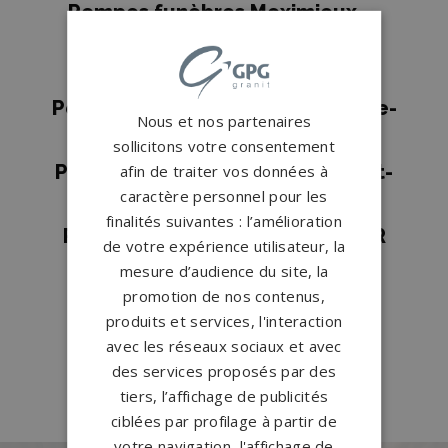
Pompes funèbres Meximieux
→
Pompes funèbres Oyonnax
→
Pompes funèbres Ozan
→
Pompes funèbres Saint-André-de-
Nous et nos partenaires
Bâgé
→
sollicitons votre consentement
Pompes funèbres Saint-Rambert-
afin de traiter vos données à
caractère personnel pour les
en-Bugey
→
finalités suivantes : l’amélioration
Pompes funèbres ST DIDIER SUR
de votre expérience utilisateur, la
CHALARONNE
→
mesure d’audience du site, la
promotion de nos contenus,
Pompes funèbres Villars-les-
produits et services, l'interaction
Dombes
→
avec les réseaux sociaux et avec
Pompes funèbres VONNAS
→
des services proposés par des
tiers, l’affichage de publicités
ciblées par profilage à partir de
votre navigation, l'affichage de