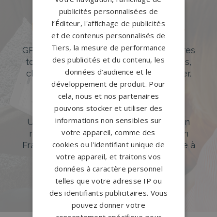
publicités personnalisées de
l’Éditeur, l'affichage de publicités
Des pierres tombales uniques et
et de contenus personnalisés de
originales
Tiers, la mesure de performance
GPG Granit offre un large choix de pierres
des publicités et du contenu, les
tombales en granit de styles modernes,
données d’audience et le
classiques ou originales à personnaliser.
développement de produit. Pour
DÉCOUVREZ NOTRE CATALOGUE
cela, nous et nos partenaires
pouvons stocker et utiliser des
Accompagnement sur-mesure
informations non sensibles sur
Un accompagnement sur mesure et un
votre appareil, comme des
réseau de 1200 partenaires partout en
cookies ou l'identifiant unique de
France. Personnalisation avancée grâce à
votre appareil, et traitons vos
notre configurateur 3D en ligne.
données à caractère personnel
PERSONNALISEZ VOTRE MONUMENT
telles que votre adresse IP ou
des identifiants publicitaires. Vous
pouvez donner votre
consentement spécifique pour