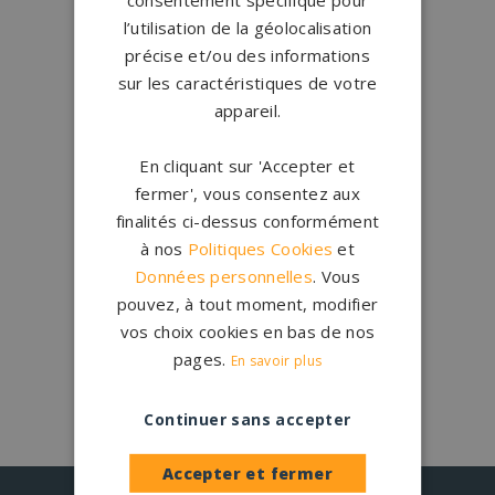
Conception
française
l’utilisation de la géolocalisation
Qui sommes-nous ?
précise et/ou des informations
sur les caractéristiques de votre
appareil.
Créations
sur-mesure
Configurateur
En cliquant sur 'Accepter et
fermer', vous consentez aux
1.200 partenaires
en France
finalités ci-dessus conformément
Nos partenaires
à nos
Politiques Cookies
et
Données personnelles
. Vous
pouvez, à tout moment, modifier
Large choix de
granits et de
coloris
vos choix cookies en bas de nos
Nos granits
pages.
En savoir plus
Continuer sans accepter
Accepter et fermer