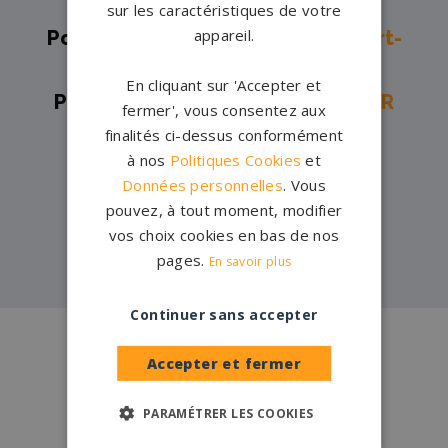
Bâgé→
sur les caractéristiques de votre
appareil.
Pompes funèbres -
Saint-Rambert-
en-Bugey→
En cliquant sur 'Accepter et
Pompes funèbres -
ST DIDIER SUR
fermer', vous consentez aux
CHALARONNE→
finalités ci-dessus conformément
à nos
Politiques Cookies
et
Pompes funèbres -
Villars-les-
Données personnelles
. Vous
Dombes→
pouvez, à tout moment, modifier
Pompes funèbres -
VONNAS→
vos choix cookies en bas de nos
pages.
En savoir plus
Continuer sans accepter
Conception
française
Accepter et fermer
Qui sommes-nous ?
PARAMÉTRER LES COOKIES
Créations
sur-mesure