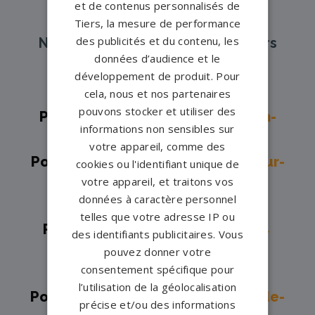
et de contenus personnalisés de
Tiers, la mesure de performance
des publicités et du contenu, les
Nos pompes funèbres et marbriers
données d’audience et le
partenaires à proximité
développement de produit. Pour
cela, nous et nos partenaires
pouvons stocker et utiliser des
Pompes funèbres -
Ambérieu-en-
informations non sensibles sur
Bugey→
votre appareil, comme des
Pompes funèbres -
Bellegarde-sur-
cookies ou l'identifiant unique de
votre appareil, et traitons vos
Valserine→
données à caractère personnel
Pompes funèbres -
Lagnieu→
telles que votre adresse IP ou
Pompes funèbres -
Meximieux→
des identifiants publicitaires. Vous
Pompes funèbres -
Oyonnax→
pouvez donner votre
consentement spécifique pour
Pompes funèbres -
Ozan→
l’utilisation de la géolocalisation
Pompes funèbres -
Saint-André-de-
précise et/ou des informations