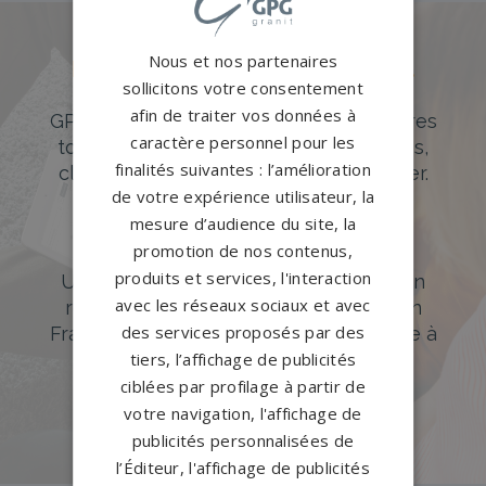
Nous et nos partenaires
Des pierres tombales uniques et
sollicitons votre consentement
originales
afin de traiter vos données à
GPG Granit offre un large choix de pierres
caractère personnel pour les
tombales en granit de styles modernes,
finalités suivantes : l’amélioration
classiques ou originales à personnaliser.
de votre expérience utilisateur, la
DÉCOUVREZ NOTRE CATALOGUE
mesure d’audience du site, la
promotion de nos contenus,
Accompagnement sur-mesure
produits et services, l'interaction
Un accompagnement sur mesure et un
avec les réseaux sociaux et avec
réseau de 1200 partenaires partout en
des services proposés par des
France. Personnalisation avancée grâce à
tiers, l’affichage de publicités
notre configurateur 3D en ligne.
ciblées par profilage à partir de
PERSONNALISEZ VOTRE MONUMENT
votre navigation, l'affichage de
publicités personnalisées de
l’Éditeur, l'affichage de publicités