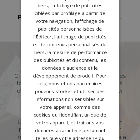
tiers, l’affichage de publicités
Saône
→
ciblées par profilage à partir de
Pompes funèbres Villeurbanne
→
votre navigation, l'affichage de
publicités personnalisées de
l’Éditeur, l'affichage de publicités
et de contenus personnalisés de
Tiers, la mesure de performance
des publicités et du contenu, les
Des pierres tombales uniques et
originales
données d’audience et le
GPG Granit offre un large choix de pierres
développement de produit. Pour
tombales en granit de styles modernes,
cela, nous et nos partenaires
classiques ou originales à personnaliser.
pouvons stocker et utiliser des
informations non sensibles sur
DÉCOUVREZ NOTRE CATALOGUE
votre appareil, comme des
Accompagnement sur-mesure
cookies ou l'identifiant unique de
Un accompagnement sur mesure et un
votre appareil, et traitons vos
réseau de 1200 partenaires partout en
données à caractère personnel
France. Personnalisation avancée grâce à
telles que votre adresse IP ou