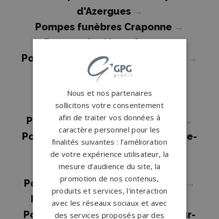
d'Azergues
→
Pompes funèbres Craponne
→
Pompes funèbres Genas
→
Pompes funèbres Le Bois-d'Oingt
→
Pompes funèbres LOZANNE
→
Pompes funèbres Lyon
→
Nous et nos partenaires
Pompes funèbres LYON 07
→
sollicitons votre consentement
afin de traiter vos données à
Pompes funèbres Pierre-Bénite
→
caractère personnel pour les
Pompes funèbres Saint-Bonnet-de-
finalités suivantes : l’amélioration
Mure
→
de votre expérience utilisateur, la
mesure d’audience du site, la
Pompes funèbres SARCEY
→
promotion de nos contenus,
Pompes funèbres Vaulx-en-Velin
→
produits et services, l'interaction
Pompes funèbres VENISSIEUX
→
avec les réseaux sociaux et avec
Pompes funèbres Villefranche-sur-
des services proposés par des