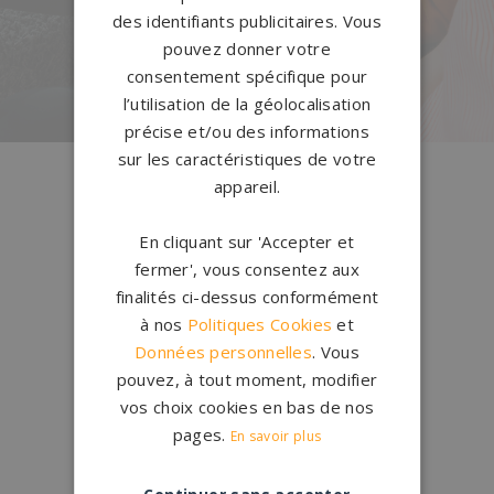
notre configurateur 3D en ligne.
des identifiants publicitaires. Vous
pouvez donner votre
PERSONNALISEZ VOTRE MONUMENT
consentement spécifique pour
l’utilisation de la géolocalisation
précise et/ou des informations
sur les caractéristiques de votre
Conception
française
appareil.
Qui sommes-nous ?
En cliquant sur 'Accepter et
fermer', vous consentez aux
Créations
sur-mesure
finalités ci-dessus conformément
Configurateur
à nos
Politiques Cookies
et
Données personnelles
. Vous
1.200 partenaires
en France
pouvez, à tout moment, modifier
Nos partenaires
vos choix cookies en bas de nos
pages.
En savoir plus
Large choix de
granits et de
coloris