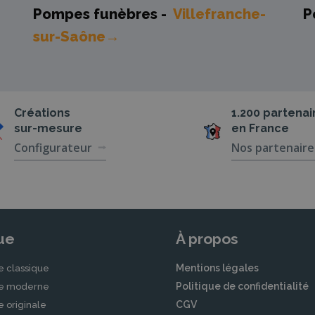
Pompes funèbres -
Villefranche-
P
sur-Saône→
Créations
1.200 partenai
sur-mesure
en France
Configurateur
Nos partenaire
ue
À propos
Mentions légales
e classique
Politique de confidentialité
le moderne
CGV
e originale