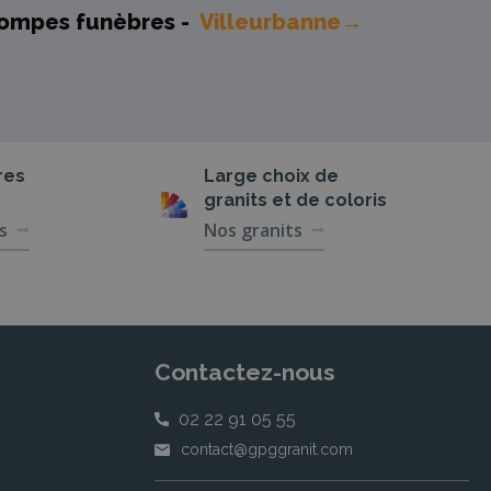
ompes funèbres -
Villeurbanne→
res
Large choix de
granits et de coloris
s
Nos granits
Contactez-nous
02 22 91 05 55
contact@gpggranit.com