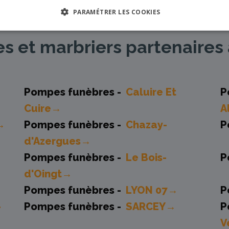
PARAMÉTRER LES COOKIES
 et marbriers partenaires 
Pompes funèbres -
Caluire Et
P
Cuire→
A
→
Pompes funèbres -
Chazay-
P
d'Azergues→
Pompes funèbres -
Le Bois-
P
d'Oingt→
Pompes funèbres -
LYON 07→
P
-
Pompes funèbres -
SARCEY→
P
V