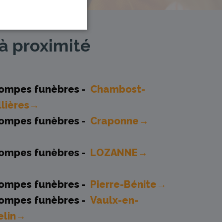
à proximité
ompes funèbres -
Chambost-
llières→
ompes funèbres -
Craponne→
ompes funèbres -
LOZANNE→
ompes funèbres -
Pierre-Bénite→
ompes funèbres -
Vaulx-en-
elin→