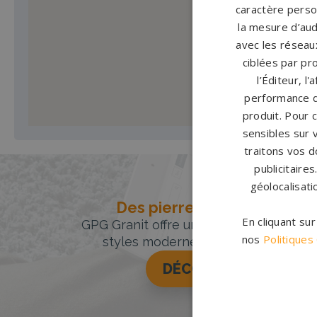
caractère person
la mesure d’aud
avec les réseaux
ciblées par pro
l’Éditeur, l
performance d
produit. Pour 
sensibles sur 
traitons vos d
publicitaire
géolocalisati
Des pierres tombales uniqu
En cliquant su
GPG Granit offre un large choix de pie
nos
Politiques
styles modernes, classiques ou orig
DÉCOUVREZ NOTRE 