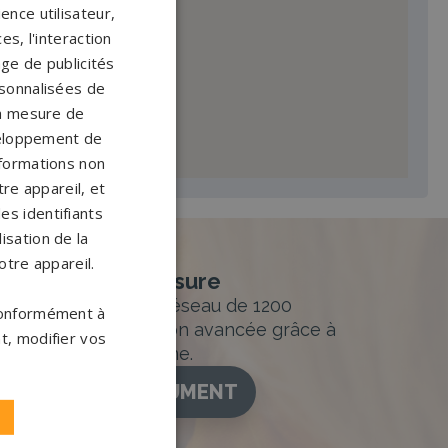
ence utilisateur,
s, l'interaction
age de publicités
ersonnalisées de
 la mesure de
veloppement de
nformations non
re appareil, et
es identifiants
isation de la
otre appareil.
nement sur-mesure
sur mesure et un réseau de 1200
 conformément à
ance. Personnalisation avancée grâce à
t, modifier vos
figurateur 3D en ligne.
ISEZ VOTRE MONUMENT