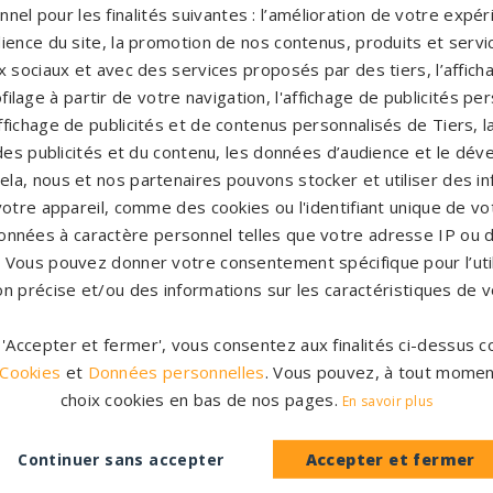
nel pour les finalités suivantes : l’amélioration de votre expéri
ience du site, la promotion de nos contenus, produits et service
 sociaux et avec des services proposés par des tiers, l’affich
filage à partir de votre navigation, l'affichage de publicités p
'affichage de publicités et de contenus personnalisés de Tiers,
es publicités et du contenu, les données d’audience et le dé
cela, nous et nos partenaires pouvons stocker et utiliser des i
votre appareil, comme des cookies ou l'identifiant unique de vot
onnées à caractère personnel telles que votre adresse IP ou d
s. Vous pouvez donner votre consentement spécifique pour l’util
on précise et/ou des informations sur les caractéristiques de v
Accompag
es et originales
Un accompagnement 
r 'Accepter et fermer', vous consentez aux finalités ci-dessus
rres tombales en granit de
partenaires partout en Fr
 Cookies
et
Données personnelles
. Vous pouvez, à tout momen
inales à personnaliser.
notre con
choix cookies en bas de nos pages.
En savoir plus
CATALOGUE
PERSONNAL
Continuer sans accepter
Accepter et fermer