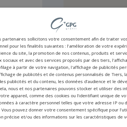
 partenaires sollicitons votre consentement afin de traiter v
nel pour les finalités suivantes : l’amélioration de votre expéri
ience du site, la promotion de nos contenus, produits et service
s et marbriers autour de
 sociaux et avec des services proposés par des tiers, l’affich
filage à partir de votre navigation, l'affichage de publicités p
'affichage de publicités et de contenus personnalisés de Tiers,
es publicités et du contenu, les données d’audience et le dé
Pompes funèbres BRAINE LE
P
cela, nous et nos partenaires pouvons stocker et utiliser des i
COMTE
→
votre appareil, comme des cookies ou l'identifiant unique de vot
Pompes funèbres HENSIES
→
P
onnées à caractère personnel telles que votre adresse IP ou d
Pompes funèbres LA LOUVIERE
→
P
s. Vous pouvez donner votre consentement spécifique pour l’util
on précise et/ou des informations sur les caractéristiques de v
Pompes funèbres MOUSCRON
→
P