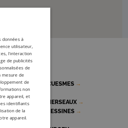
os données à
ence utilisateur,
s, l'interaction
 HERSEAUX
age de publicités
ersonnalisées de
 la mesure de
veloppement de
ompes funèbres CUESMES
→
nformations non
re appareil, et
ompes funèbres HERSEAUX
→
es identifiants
ompes funèbres LESSINES
→
isation de la
otre appareil.
ompes funèbres