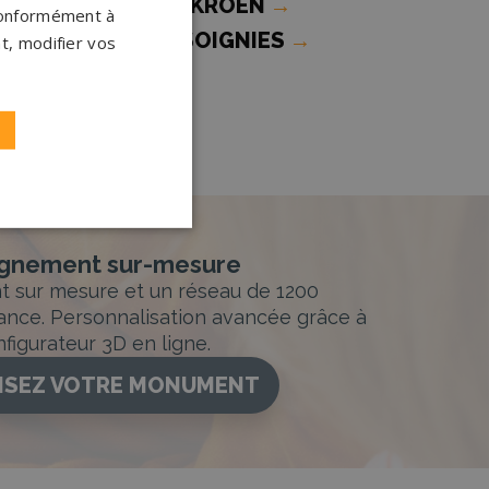
OUSCRON/MOESKROEN
→
 conformément à
ompes funèbres SOIGNIES
→
t, modifier vos
nement sur-mesure
sur mesure et un réseau de 1200
ance. Personnalisation avancée grâce à
figurateur 3D en ligne.
ISEZ VOTRE MONUMENT