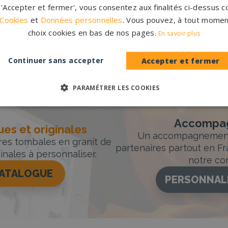
M
r 'Accepter et fermer', vous consentez aux finalités ci-dessus
Pompes funèbres QUAREGNON
→
P
 Cookies
et
Données personnelles
. Vous pouvez, à tout momen
choix cookies en bas de nos pages.
Pompes funèbres WANFERCEE
En savoir plus
BAULET
→
Continuer sans accepter
Accepter et fermer
PARAMÉTRER LES COOKIES
Accompag
es et originales
Un accompagnement 
rres tombales en granit de
partenaires partout en Fr
inales à personnaliser.
notre con
CATALOGUE
PERSONNAL