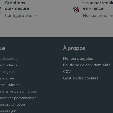
Créations
1.200 partenai
sur-mesure
en France
Configurateur
Nos partenaire
ue
À propos
Mentions légales
e classique
Politique de confidentialité
le moderne
CGV
e originale
Gestion des cookies
le épurée
le musulmane
néraires personnalisés
néraires personnalisés
éraire chrétien
raire juif