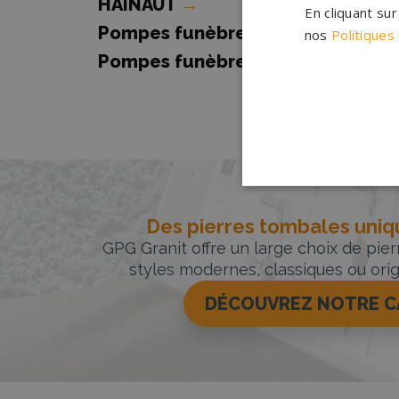
HAINAUT
→
En cliquant su
Pompes funèbres PERUWELZ
→
nos
Politiques
Pompes funèbres THUIN
→
Des pierres tombales uniqu
GPG Granit offre un large choix de pie
styles modernes, classiques ou orig
DÉCOUVREZ NOTRE 