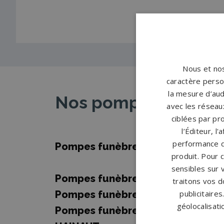
Nous et nos
caractère person
la mesure d’aud
Nos pompes funèbre
avec les réseaux
ciblées par pro
l’Éditeur, l
performance d
Pompes funèbres ANTOING
→
produit. Pour 
sensibles sur 
Pompes funèbres DOUR
→
traitons vos d
Pompes funèbres JUMET
→
publicitaire
géolocalisati
Pompes funèbres LEUZE EN