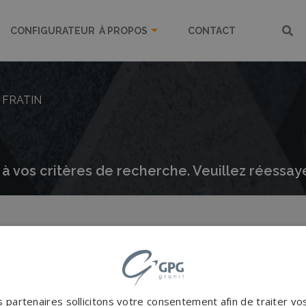
CONFIGURATEUR
À PROPOS
CONTACT
FRATIN
à vos critères de recherche. Veuillez réessay
Rechercher dans les actualités
 partenaires sollicitons votre consentement afin de traiter v