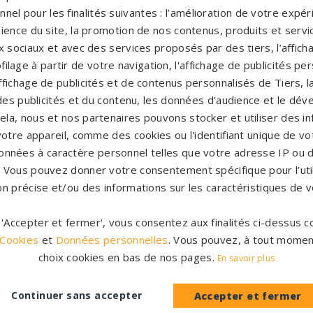
nel pour les finalités suivantes : l’amélioration de votre expéri
ience du site, la promotion de nos contenus, produits et service
 sociaux et avec des services proposés par des tiers, l’affich
filage à partir de votre navigation, l'affichage de publicités p
'affichage de publicités et de contenus personnalisés de Tiers,
es publicités et du contenu, les données d’audience et le dé
cela, nous et nos partenaires pouvons stocker et utiliser des i
Créations
1.200 partenai
votre appareil, comme des cookies ou l'identifiant unique de vot
sur-mesure
en France
onnées à caractère personnel telles que votre adresse IP ou d
Configurateur
Nos partenaire
s. Vous pouvez donner votre consentement spécifique pour l’util
on précise et/ou des informations sur les caractéristiques de v
r 'Accepter et fermer', vous consentez aux finalités ci-dessus
 Cookies
et
Données personnelles
. Vous pouvez, à tout momen
ue
À propos
choix cookies en bas de nos pages.
En savoir plus
Mentions légales
e classique
Politique de confidentialité
le moderne
Continuer sans accepter
Accepter et fermer
CGV
e originale