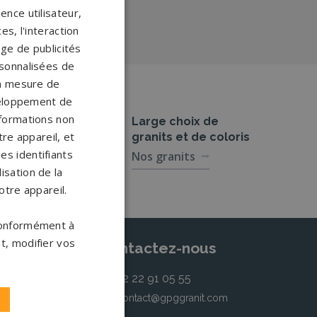
ence utilisateur,
s, l'interaction
age de publicités
ersonnalisées de
 la mesure de
veloppement de
nformations non
res
Large choix de
re appareil, et
granits et de coloris
es identifiants
s
Nos granits
isation de la
otre appareil.
 conformément à
t, modifier vos
Contactez-nous
02 22 91 05 55
contact@gpggranit.com