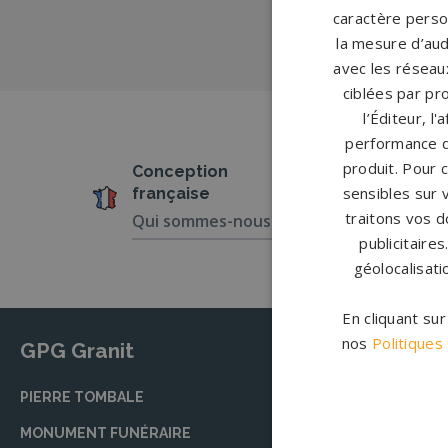
caractère person
la mesure d’aud
avec les réseaux
ciblées par pro
l’Éditeur, l
performance d
produit. Pour 
Conception
sensibles sur 
française
traitons vos d
Qui sommes-nous ?
publicitaire
géolocalisati
En cliquant su
nos
Politiques
GPG Granit
Catalog
Pierre tombal
PIERRE TOMBALE
Pierre tomba
MONUMENT FUNÉRAIRE
Pierre tombal