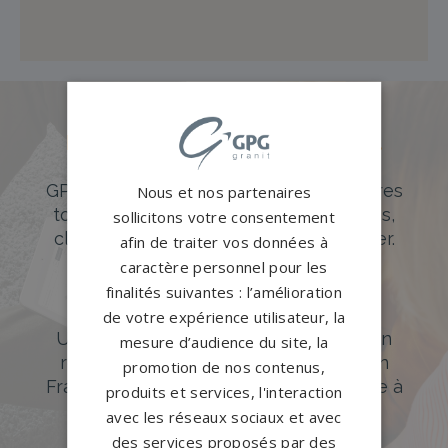
Des pierres tombales uniques et
originales
GPG Granit offre un large choix de pierres
Nous et nos partenaires
tombales en granit de styles modernes,
sollicitons votre consentement
classiques ou originales à personnaliser.
afin de traiter vos données à
caractère personnel pour les
DÉCOUVREZ NOTRE CATALOGUE
finalités suivantes : l’amélioration
Accompagnement sur-mesure
de votre expérience utilisateur, la
Un accompagnement sur mesure et un
mesure d’audience du site, la
réseau de 1200 partenaires partout en
promotion de nos contenus,
France. Personnalisation avancée grâce à
produits et services, l'interaction
notre configurateur 3D en ligne.
avec les réseaux sociaux et avec
des services proposés par des