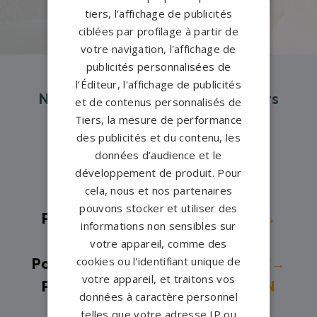
PERSONNALISEZ VOTRE MONUMENT
tiers, l’affichage de publicités
ciblées par profilage à partir de
votre navigation, l'affichage de
publicités personnalisées de
l’Éditeur, l'affichage de publicités
Nos pompes funèbres et marbriers
et de contenus personnalisés de
partenaires à proximité
Tiers, la mesure de performance
des publicités et du contenu, les
données d’audience et le
Pompes funèbres -
ARLON→
développement de produit. Pour
cela, nous et nos partenaires
Pompes funèbres -
ATHUS→
pouvons stocker et utiliser des
Pompes funèbres -
BASTOGNE→
informations non sensibles sur
Pompes funèbres -
FRATIN→
votre appareil, comme des
cookies ou l'identifiant unique de
Pompes funèbres -
HONDELANGE→
votre appareil, et traitons vos
Pompes funèbres -
LA ROCHE EN
données à caractère personnel
ARDENNE→
telles que votre adresse IP ou