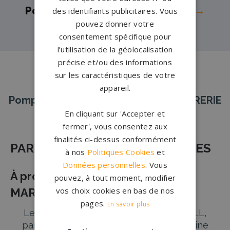
Pompes funèbres -
Saint-Hubert→
des identifiants publicitaires. Vous
pouvez donner votre
consentement spécifique pour
l’utilisation de la géolocalisation
précise et/ou des informations
sur les caractéristiques de votre
appareil.
Pompes Funèbres et Marbrerie MARBRERIE
En cliquant sur 'Accepter et
DELL
fermer', vous consentez aux
finalités ci-dessus conformément
PARTENAIRE POMPES FUNÈBRES
à nos
Politiques Cookies
et
Données personnelles
. Vous
À propos de Pompes Funèbres
pouvez, à tout moment, modifier
vos choix cookies en bas de nos
MARBRERIE DELL
pages.
En savoir plus
Les Pompes Funèbres MARBRERIE DELL,
partenaires de référence dans le domaine