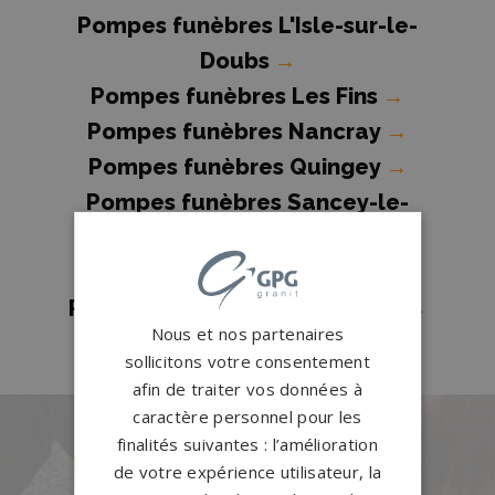
Pompes funèbres L'Isle-sur-le-
Doubs
→
Pompes funèbres Les Fins
→
Pompes funèbres Nancray
→
Pompes funèbres Quingey
→
Pompes funèbres Sancey-le-
Grand
→
Pompes funèbres Valdahon
→
Pompes funèbres Valentigney
→
Nous et nos partenaires
sollicitons votre consentement
afin de traiter vos données à
caractère personnel pour les
finalités suivantes : l’amélioration
Des pierres tombales uniques et
de votre expérience utilisateur, la
originales