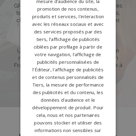
mesure d’audience du site, la
GPG Granit offre un large choix de pierres
promotion de nos contenus,
tombales en granit de styles modernes,
produits et services, l'interaction
classiques ou originales à personnaliser.
avec les réseaux sociaux et avec
des services proposés par des
DÉCOUVREZ NOTRE CATALOGUE
tiers, l’affichage de publicités
Accompagnement sur-mesure
ciblées par profilage à partir de
Un accompagnement sur mesure et un
votre navigation, l'affichage de
réseau de 1200 partenaires partout en
publicités personnalisées de
France. Personnalisation avancée grâce à
l’Éditeur, l'affichage de publicités
notre configurateur 3D en ligne.
et de contenus personnalisés de
PERSONNALISEZ VOTRE MONUMENT
Tiers, la mesure de performance
des publicités et du contenu, les
données d’audience et le
développement de produit. Pour
cela, nous et nos partenaires
pouvons stocker et utiliser des
informations non sensibles sur