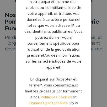
Nos pierres tombales à Valdahon
votre appareil, comme des
cookies ou l'identifiant unique de
votre appareil, et traitons vos
Nos Partenaires Agences de
données à caractère personnel
Pompes Funèbres et de Marbrerie
telles que votre adresse IP ou
Funéraire à VALDAHON
des identifiants publicitaires. Vous
Perdre un être cher est une épreuve difficile, et
pouvez donner votre
l’organisation des obsèques peut rapidement
consentement spécifique pour
devenir écrasante. Nos partenaires agences de
l’utilisation de la géolocalisation
pompes funèbres et de marbrerie funéraire à
précise et/ou des informations
VALDAHON sont là pour vous apporter écoute,
sur les caractéristiques de votre
soutien, et professionnalisme lorsque vous en
Lire plus
→
appareil.
avez le plus besoin. Découvrez les différents
services offerts pour vous accompagner dans
En cliquant sur 'Accepter et
chaque étape de ce processus délicat.
fermer', vous consentez aux
finalités ci-dessus conformément
Conception
française
Services Funéraires Complets à
à nos
Politiques Cookies
et
Qui sommes-nous ?
VALDAHON
Données personnelles
. Vous