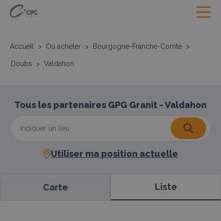
Accueil
>
Où acheter
>
Bourgogne-Franche-Comté
>
Doubs
>
Valdahon
Tous les partenaires GPG Granit - Valdahon
Utiliser ma position actuelle
Liste
Carte