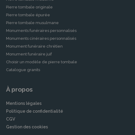
Afin de soulager vos proches d’une charge
Pierre tombale originale
financière et organisationnelle future, nos
Pierre tombale épurée
partenaires vous proposent des contrats de
prévoyance obsèques. Ces contrats vous
Pierre tombale musulmane
permettent de planifier vos funérailles à
Monuments funéraires personnalisés
l’avance, en détaillant vos souhaits pour
Monuments cinéraires personnalisés
garantir le respect de vos dernières volontés.
Monument funéraire chrétien
Monument funéraire juif
Démarches après un Décès à
Choisir un modèle de pierre tombale
VALDAHON
Catalogue granits
Le décès d’un être cher entraîne de
nombreuses démarches administratives. Nos
À propos
agences partenaires à VALDAHON vous
accompagnent pour chaque étape, vous
Mentions légales
offrant ainsi un soutien précieux.
Politique de confidentialité
Accompagnement dans les Démarches
CGV
Administratives
Gestion des cookies